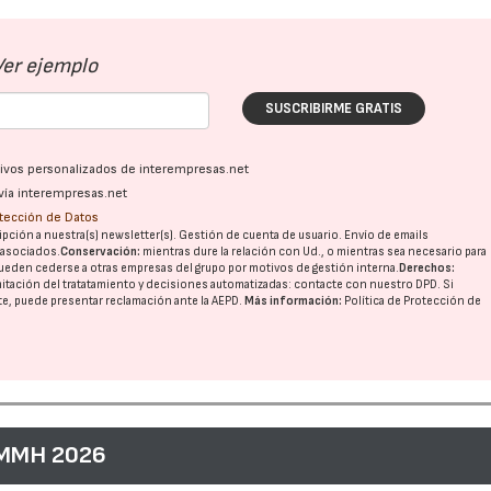
Ver ejemplo
SUSCRIBIRME GRATIS
ativos personalizados de interempresas.net
vía interempresas.net
otección de Datos
pción a nuestra(s) newsletter(s). Gestión de cuenta de usuario. Envío de emails
o asociados.
Conservación:
mientras dure la relación con Ud., o mientras sea necesario para
ueden cederse a otras
empresas del grupo
por motivos de gestión interna.
Derechos:
imitación del tratatamiento y decisiones automatizadas:
contacte con nuestro DPD
. Si
nte, puede presentar reclamación ante la
AEPD
.
Más información:
Política de Protección de
 MMH 2026