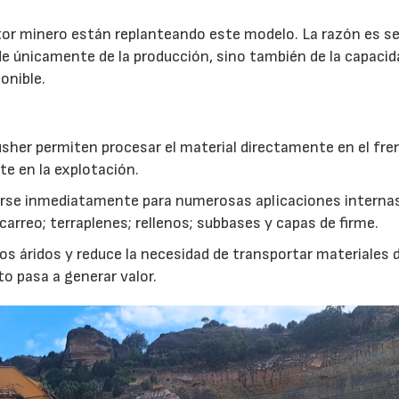
r minero están replanteando este modelo. La razón es sen
de únicamente de la producción, sino también de la capacid
onible.
usher permiten procesar el material directamente en el fre
te en la explotación.
izarse inmediatamente para numerosas aplicaciones interna
rreo; terraplenes; rellenos; subbases y capas de firme.
s áridos y reduce la necesidad de transportar materiales 
to pasa a generar valor.