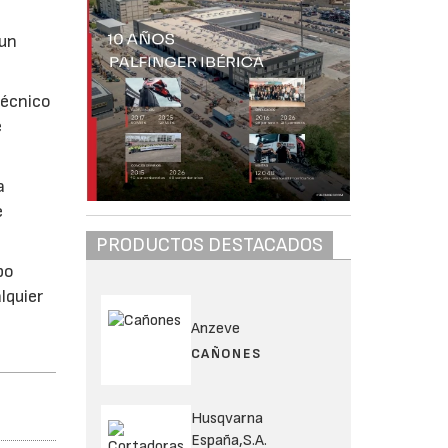
 un
técnico
e
a
e
PRODUCTOS DESTACADOS
po
lquier
Anzeve
CAÑONES
Husqvarna
España,S.A.