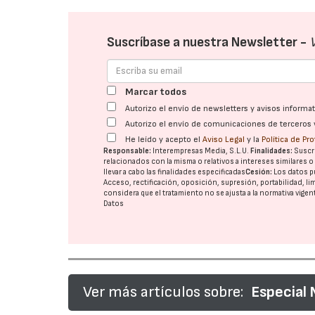
Suscríbase a nuestra Newsletter -
Marcar todos
Autorizo el envío de newsletters y avisos inform
Autorizo el envío de comunicaciones de terceros 
He leído y acepto el
Aviso Legal
y la
Política de Pr
Responsable:
Interempresas Media, S.L.U.
Finalidades:
Suscri
relacionados con la misma o relativos a intereses similares 
llevar a cabo las finalidades especificadas
Cesión:
Los datos p
Acceso, rectificación, oposición, supresión, portabilidad, l
considera que el tratamiento no se ajusta a la normativa vige
Datos
Ver más artículos sobre:
Especial