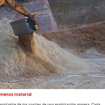
 menos material
mportante de los costes de una explotación minera. Cada