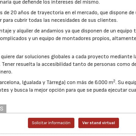
inaria que defiende los intereses del mismo.
 de 20 años de trayectoria en el mercado, que dispone de
er para cubrir todas las necesidades de sus clientes.
ntaje y alquiler de andamios ya que disponen de un equipo 
complicados y un equipo de montadores propios, altament
e quiere dar soluciones globales a cada proyecto mediante l
 Tener resuelta la accesibilidad tanto de personas como d
inero.
2
rcelona, Igualada y Tàrrega) con más de 6.000 m
. Su equi
ntes y busca la mejor opción para que se pueda ejecutar cua
AS
Solicitar información
Ver stand virtual