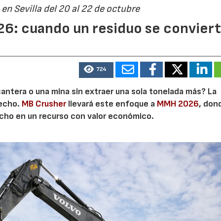
en Sevilla del 20 al 22 de octubre
6: cuando un residuo se convier
724
cantera o una mina sin extraer una sola tonelada más? La
secho.
MB Crusher
llevará este enfoque a
MMH 2026
, don
echo en un recurso con valor económico.
28/07/2026
30/07/2026