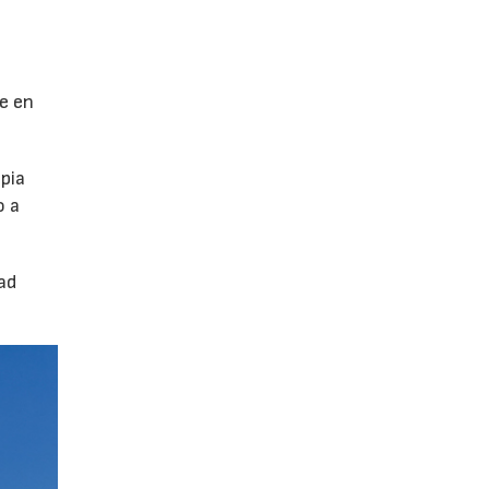
se en
pia
o a
ad