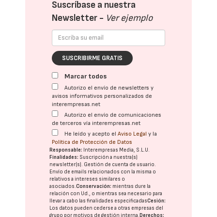
Suscríbase a nuestra
Newsletter -
Ver ejemplo
SUSCRIBIRME GRATIS
Marcar todos
Autorizo el envío de newsletters y
avisos informativos personalizados de
interempresas.net
Autorizo el envío de comunicaciones
de terceros vía interempresas.net
He leído y acepto el
Aviso Legal
y la
Política de Protección de Datos
Responsable:
Interempresas Media, S.L.U.
Finalidades:
Suscripción a nuestra(s)
newsletter(s). Gestión de cuenta de usuario.
Envío de emails relacionados con la misma o
relativos a intereses similares o
asociados.
Conservación:
mientras dure la
relación con Ud., o mientras sea necesario para
llevar a cabo las finalidades especificadas
Cesión:
Los datos pueden cederse a otras
empresas del
grupo
por motivos de gestión interna.
Derechos: