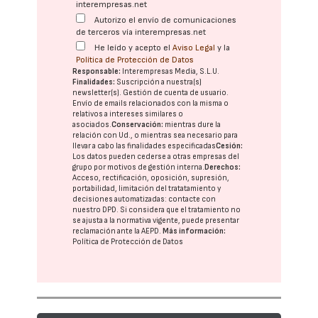
interempresas.net
Autorizo el envío de comunicaciones
de terceros vía interempresas.net
He leído y acepto el
Aviso Legal
y la
Política de Protección de Datos
Responsable:
Interempresas Media, S.L.U.
Finalidades:
Suscripción a nuestra(s)
newsletter(s). Gestión de cuenta de usuario.
Envío de emails relacionados con la misma o
relativos a intereses similares o
asociados.
Conservación:
mientras dure la
relación con Ud., o mientras sea necesario para
llevar a cabo las finalidades especificadas
Cesión:
Los datos pueden cederse a otras
empresas del
grupo
por motivos de gestión interna.
Derechos:
Acceso, rectificación, oposición, supresión,
portabilidad, limitación del tratatamiento y
decisiones automatizadas:
contacte con
nuestro DPD
. Si considera que el tratamiento no
se ajusta a la normativa vigente, puede presentar
reclamación ante la
AEPD
.
Más información:
Política de Protección de Datos