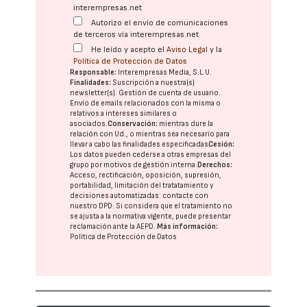
interempresas.net
Autorizo el envío de comunicaciones
de terceros vía interempresas.net
He leído y acepto el
Aviso Legal
y la
Política de Protección de Datos
Responsable:
Interempresas Media, S.L.U.
Finalidades:
Suscripción a nuestra(s)
newsletter(s). Gestión de cuenta de usuario.
Envío de emails relacionados con la misma o
relativos a intereses similares o
asociados.
Conservación:
mientras dure la
relación con Ud., o mientras sea necesario para
llevar a cabo las finalidades especificadas
Cesión:
Los datos pueden cederse a otras
empresas del
grupo
por motivos de gestión interna.
Derechos:
Acceso, rectificación, oposición, supresión,
portabilidad, limitación del tratatamiento y
decisiones automatizadas:
contacte con
nuestro DPD
. Si considera que el tratamiento no
se ajusta a la normativa vigente, puede presentar
reclamación ante la
AEPD
.
Más información:
Política de Protección de Datos