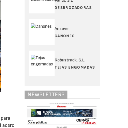
Parts, S.L
DESBROZADORAS
Anzeve
CAÑONES
Robustrack, S.L.
TEJAS ENGOMADAS
NEWSLETTERS
 para
l acero