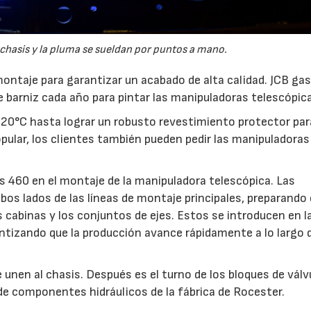
 chasis y la pluma se sueldan por puntos a mano.
ntaje para garantizar un acabado de alta calidad. JCB ga
e barniz cada año para pintar las manipuladoras telescópic
°C hasta lograr un robusto revestimiento protector para
opular, los clientes también pueden pedir las manipuladoras
s 460 en el montaje de la manipuladora telescópica. Las
s lados de las líneas de montaje principales, preparando 
s cabinas y los conjuntos de ejes. Estos se introducen en l
antizando que la producción avance rápidamente a lo largo 
e unen al chasis. Después es el turno de los bloques de válv
n de componentes hidráulicos de la fábrica de Rocester.