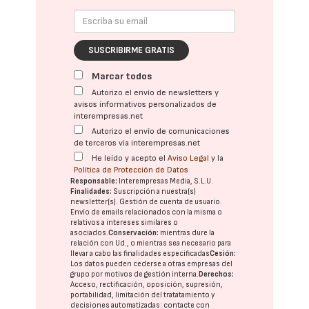
SUSCRIBIRME GRATIS
Marcar todos
Autorizo el envío de newsletters y
avisos informativos personalizados de
interempresas.net
Autorizo el envío de comunicaciones
de terceros vía interempresas.net
He leído y acepto el
Aviso Legal
y la
Política de Protección de Datos
Responsable:
Interempresas Media, S.L.U.
Finalidades:
Suscripción a nuestra(s)
newsletter(s). Gestión de cuenta de usuario.
Envío de emails relacionados con la misma o
relativos a intereses similares o
asociados.
Conservación:
mientras dure la
relación con Ud., o mientras sea necesario para
llevar a cabo las finalidades especificadas
Cesión:
Los datos pueden cederse a otras
empresas del
grupo
por motivos de gestión interna.
Derechos:
Acceso, rectificación, oposición, supresión,
portabilidad, limitación del tratatamiento y
decisiones automatizadas:
contacte con