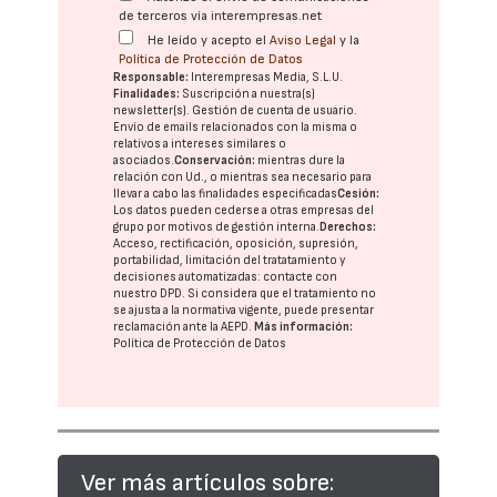
de terceros vía interempresas.net
He leído y acepto el
Aviso Legal
y la
Política de Protección de Datos
Responsable:
Interempresas Media, S.L.U.
Finalidades:
Suscripción a nuestra(s)
newsletter(s). Gestión de cuenta de usuario.
Envío de emails relacionados con la misma o
relativos a intereses similares o
asociados.
Conservación:
mientras dure la
relación con Ud., o mientras sea necesario para
llevar a cabo las finalidades especificadas
Cesión:
Los datos pueden cederse a otras
empresas del
grupo
por motivos de gestión interna.
Derechos:
Acceso, rectificación, oposición, supresión,
portabilidad, limitación del tratatamiento y
decisiones automatizadas:
contacte con
nuestro DPD
. Si considera que el tratamiento no
se ajusta a la normativa vigente, puede presentar
reclamación ante la
AEPD
.
Más información:
Política de Protección de Datos
Ver más artículos sobre: