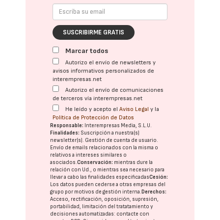
SUSCRIBIRME GRATIS
Marcar todos
Autorizo el envío de newsletters y
avisos informativos personalizados de
interempresas.net
Autorizo el envío de comunicaciones
de terceros vía interempresas.net
He leído y acepto el
Aviso Legal
y la
Política de Protección de Datos
Responsable:
Interempresas Media, S.L.U.
Finalidades:
Suscripción a nuestra(s)
newsletter(s). Gestión de cuenta de usuario.
Envío de emails relacionados con la misma o
relativos a intereses similares o
asociados.
Conservación:
mientras dure la
relación con Ud., o mientras sea necesario para
llevar a cabo las finalidades especificadas
Cesión:
Los datos pueden cederse a otras
empresas del
grupo
por motivos de gestión interna.
Derechos:
Acceso, rectificación, oposición, supresión,
portabilidad, limitación del tratatamiento y
decisiones automatizadas:
contacte con