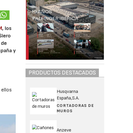
M
, los
Siero
 de
spaña y
PRODUCTOS DESTACADOS
 ellos
Husqvarna
España,S.A.
CORTADORAS DE
MUROS
Anzeve