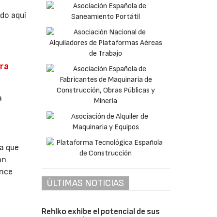
do aquí
ora
a
a que
an
ance
ÚLTIMAS NOTICIAS
Rehlko exhibe el potencial de sus