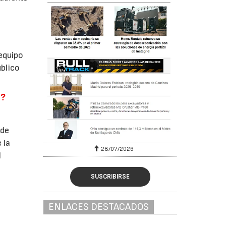
 equipo
úblico
o?
 de
 la
28/07/2026
l
SUSCRIBIRSE
ENLACES DESTACADOS