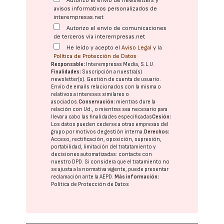
Autorizo el envío de newsletters y
avisos informativos personalizados de
interempresas.net
Autorizo el envío de comunicaciones
de terceros vía interempresas.net
He leído y acepto el
Aviso Legal
y la
Política de Protección de Datos
Responsable:
Interempresas Media, S.L.U.
Finalidades:
Suscripción a nuestra(s)
newsletter(s). Gestión de cuenta de usuario.
Envío de emails relacionados con la misma o
relativos a intereses similares o
asociados.
Conservación:
mientras dure la
relación con Ud., o mientras sea necesario para
llevar a cabo las finalidades especificadas
Cesión:
Los datos pueden cederse a otras
empresas del
grupo
por motivos de gestión interna.
Derechos:
Acceso, rectificación, oposición, supresión,
portabilidad, limitación del tratatamiento y
decisiones automatizadas:
contacte con
nuestro DPD
. Si considera que el tratamiento no
se ajusta a la normativa vigente, puede presentar
reclamación ante la
AEPD
.
Más información:
Política de Protección de Datos