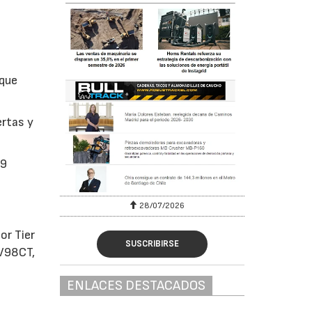
 que
ertas y
,9
6
30/07/2026
r Tier
SUSCRIBIRSE
NV98CT,
ENLACES DESTACADOS