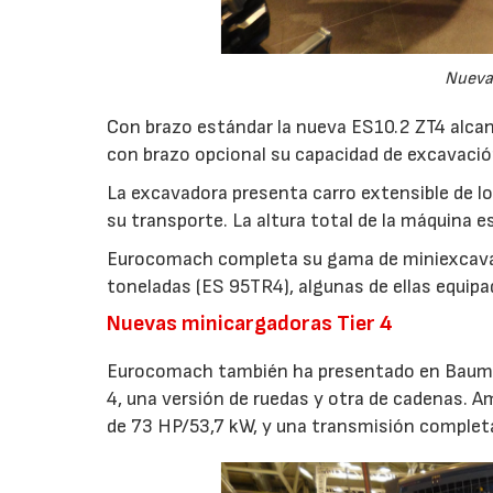
Nueva
Con brazo estándar la nueva ES10.2 ZT4 alca
con brazo opcional su capacidad de excavació
La excavadora presenta carro extensible de lo
su transporte. La altura total de la máquina 
Eurocomach completa su gama de miniexcavad
toneladas (ES 95TR4), algunas de ellas equip
Nuevas minicargadoras Tier 4
28/07/2026
Eurocomach también ha presentado en Bauma
4, una versión de ruedas y otra de cadenas.
de 73 HP/53,7 kW, y una transmisión complet