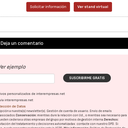
Solicitar información
Ver stand virtual
Deja un comentario
Ver ejemplo
SUSCRIBIRME GRATIS
ativos personalizados de interempresas.net
vía interempresas.net
otección de Datos
pción a nuestra(s) newsletter(s). Gestión de cuenta de usuario. Envío de emails
o asociados.
Conservación:
mientras dure la relación con Ud., o mientras sea necesario para
ueden cederse a otras
empresas del grupo
por motivos de gestión interna.
Derechos:
imitación del tratatamiento y decisiones automatizadas:
contacte con nuestro DPD
. Si