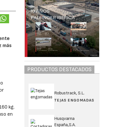
rente
ez más
PRODUCTOS DESTACADOS
do
or
Robustrack, S.L.
TEJAS ENGOMADAS
160 kg.
uso en
Husqvarna
España,S.A.