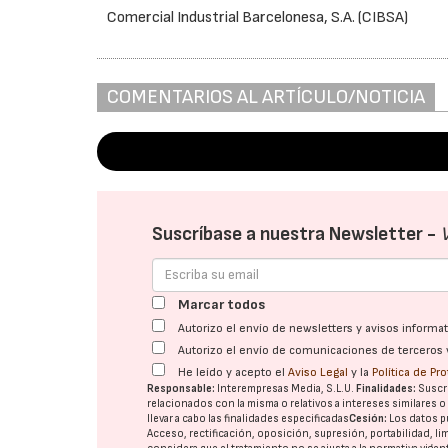
Comercial Industrial Barcelonesa, S.A. (CIBSA)
COMENTARIOS AL ARTÍCULO/NOTICIA
Suscríbase a nuestra Newsletter -
Marcar todos
Autorizo el envío de newsletters y avisos inform
Autorizo el envío de comunicaciones de terceros 
He leído y acepto el
Aviso Legal
y la
Política de Pr
Responsable:
Interempresas Media, S.L.U.
Finalidades:
Suscri
relacionados con la misma o relativos a intereses similares 
llevar a cabo las finalidades especificadas
Cesión:
Los datos p
Acceso, rectificación, oposición, supresión, portabilidad, l