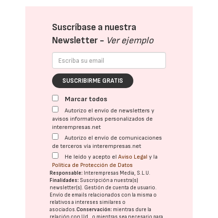
Suscríbase a nuestra
Newsletter -
Ver ejemplo
SUSCRIBIRME GRATIS
Marcar todos
Autorizo el envío de newsletters y
avisos informativos personalizados de
interempresas.net
Autorizo el envío de comunicaciones
de terceros vía interempresas.net
He leído y acepto el
Aviso Legal
y la
Política de Protección de Datos
Responsable:
Interempresas Media, S.L.U.
Finalidades:
Suscripción a nuestra(s)
newsletter(s). Gestión de cuenta de usuario.
Envío de emails relacionados con la misma o
relativos a intereses similares o
asociados.
Conservación:
mientras dure la
relación con Ud., o mientras sea necesario para