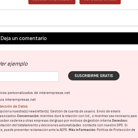
Deja un comentario
Ver ejemplo
SUSCRIBIRME GRATIS
ativos personalizados de interempresas.net
vía interempresas.net
otección de Datos
pción a nuestra(s) newsletter(s). Gestión de cuenta de usuario. Envío de emails
o asociados.
Conservación:
mientras dure la relación con Ud., o mientras sea necesario para
ueden cederse a otras
empresas del grupo
por motivos de gestión interna.
Derechos:
imitación del tratatamiento y decisiones automatizadas:
contacte con nuestro DPD
. Si
nte, puede presentar reclamación ante la
AEPD
.
Más información:
Política de Protección de