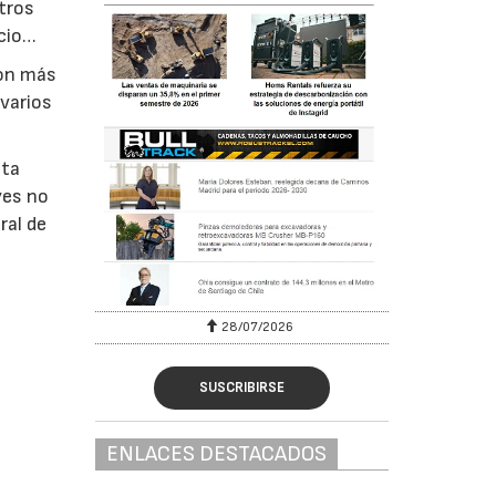
tros
ocio…
ron más
 varios
sta
yes no
ral de
28/07/2026
SUSCRIBIRSE
ENLACES DESTACADOS