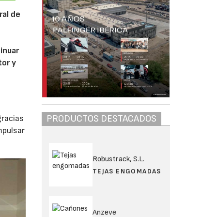
ral de
inuar
tor y
e
PRODUCTOS DESTACADOS
gracias
mpulsar
Robustrack, S.L.
TEJAS ENGOMADAS
Anzeve