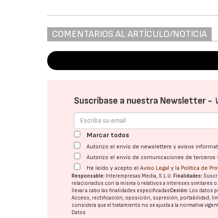
COMENTARIOS AL ARTÍCULO/NOTICIA
Suscríbase a nuestra Newsletter -
Marcar todos
Autorizo el envío de newsletters y avisos inform
Autorizo el envío de comunicaciones de terceros 
He leído y acepto el
Aviso Legal
y la
Política de Pr
Responsable:
Interempresas Media, S.L.U.
Finalidades:
Suscri
relacionados con la misma o relativos a intereses similares 
llevar a cabo las finalidades especificadas
Cesión:
Los datos p
Acceso, rectificación, oposición, supresión, portabilidad, l
considera que el tratamiento no se ajusta a la normativa vige
Datos