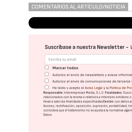
COMENTARIOS AL ARTÍCULO/NOTICIA
Suscríbase a nuestra Newsletter -
Marcar todos
Autorizo el envío de newsletters y avisos inform
Autorizo el envío de comunicaciones de terceros 
He leído y acepto el
Aviso Legal
y la
Política de Pr
Responsable:
Interempresas Media, S.L.U.
Finalidades:
Suscri
relacionados con la misma o relativos a intereses similares 
llevar a cabo las finalidades especificadas
Cesión:
Los datos p
Acceso, rectificación, oposición, supresión, portabilidad, l
considera que el tratamiento no se ajusta a la normativa vige
Datos