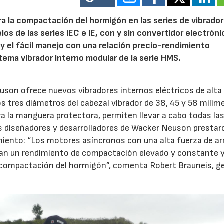
a la compactación del hormigón en las series de vibrado
os de las series IEC e IE, con y sin convertidor electróni
 y el fácil manejo con una relación precio-rendimiento
tema vibrador interno modular de la serie HMS.
uson ofrece nuevos vibradores internos eléctricos de alta
 tres diámetros del cabezal vibrador de 38, 45 y 58 milím
a la manguera protectora, permiten llevar a cabo todas la
Los diseñadores y desarrolladores de Wacker Neuson prestar
imiento: “Los motores asíncronos con una alta fuerza de a
zan un rendimiento de compactación elevado y constante y
a compactación del hormigón”, comenta Robert Brauneis, g