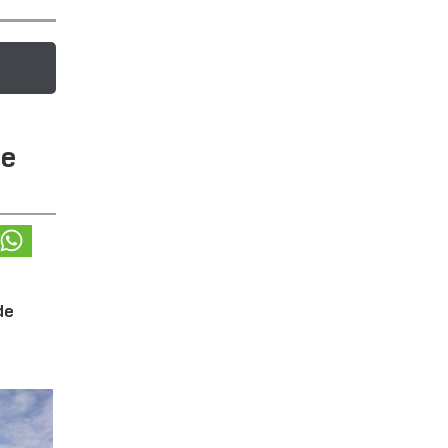
te
de