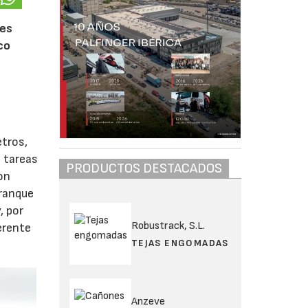
res
co
etros,
s tareas
PRODUCTOS DESTACADOS
on
rranque
, por
Robustrack, S.L.
erente
TEJAS ENGOMADAS
Anzeve