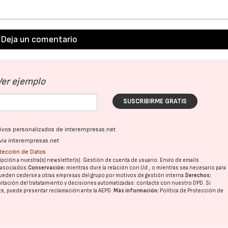
Deja un comentario
Ver ejemplo
SUSCRIBIRME GRATIS
ativos personalizados de interempresas.net
vía interempresas.net
otección de Datos
pción a nuestra(s) newsletter(s). Gestión de cuenta de usuario. Envío de emails
o asociados.
Conservación:
mientras dure la relación con Ud., o mientras sea necesario para
ueden cederse a otras
empresas del grupo
por motivos de gestión interna.
Derechos:
imitación del tratatamiento y decisiones automatizadas:
contacte con nuestro DPD
. Si
nte, puede presentar reclamación ante la
AEPD
.
Más información:
Política de Protección de