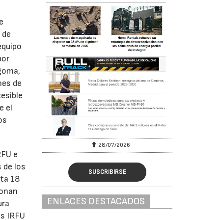
e
 de
equipo
por
 goma,
nes de
cesible
e el
os
28/07/2026
RFU e
 de los
SUSCRIBIRSE
sta 18
ionan
ENLACES DESTACADOS
ura
os IRFU