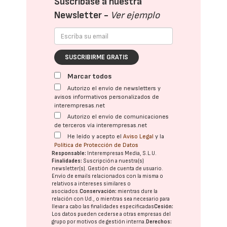
Suscríbase a nuestra
Newsletter -
Ver ejemplo
SUSCRIBIRME GRATIS
Marcar todos
Autorizo el envío de newsletters y
avisos informativos personalizados de
interempresas.net
Autorizo el envío de comunicaciones
de terceros vía interempresas.net
He leído y acepto el
Aviso Legal
y la
Política de Protección de Datos
Responsable:
Interempresas Media, S.L.U.
Finalidades:
Suscripción a nuestra(s)
newsletter(s). Gestión de cuenta de usuario.
Envío de emails relacionados con la misma o
relativos a intereses similares o
asociados.
Conservación:
mientras dure la
relación con Ud., o mientras sea necesario para
llevar a cabo las finalidades especificadas
Cesión:
Los datos pueden cederse a otras
empresas del
grupo
por motivos de gestión interna.
Derechos: