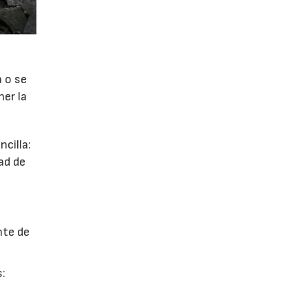
a o se
ner la
cilla:
ad de
nte de
s: