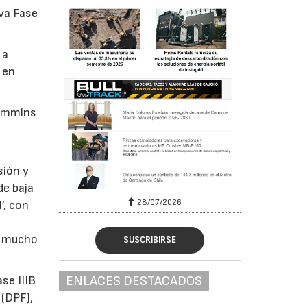
va Fase
 a
 en
Cummins
sión y
de baja
28/07/2026
’, con
va mucho
SUSCRIBIRSE
ENLACES DESTACADOS
se IIIB
 (DPF),