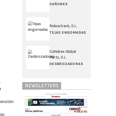
CAÑONES
Robustrack, S.L.
TEJAS ENGOMADAS
Cohidrex Global
Parts, S.L
DESBROZADORAS
.
NEWSLETTERS
a
tención
elo