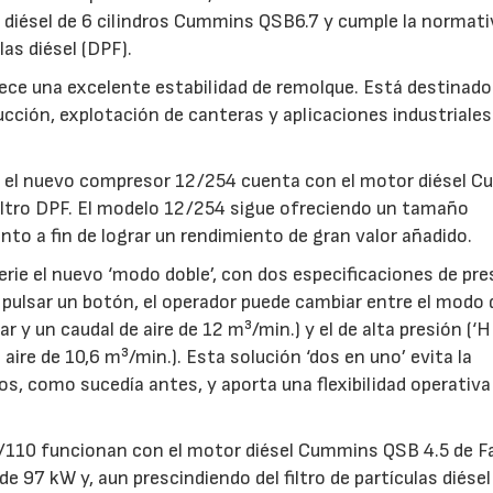
 diésel de 6 cilindros Cummins QSB6.7 y cumple la normati
ulas diésel (DPF).
ce una excelente estabilidad de remolque. Está destinado
ucción, explotación de canteras y aplicaciones industriales
V, el nuevo compresor 12/254 cuenta con el motor diésel 
iltro DPF. El modelo 12/254 sigue ofreciendo un tamaño
to a fin de lograr un rendimiento de gran valor añadido.
erie el nuevo ‘modo doble’, con dos especificaciones de pre
 pulsar un botón, el operador puede cambiar entre el modo 
28/07/2026
30/07/2026
r y un caudal de aire de 12 m³/min.) y el de alta presión (‘HI
aire de 10,6 m³/min.). Esta solución ‘dos en uno’ evita la
os, como sucedía antes, y aporta una flexibilidad operati
110 funcionan con el motor diésel Cummins QSB 4.5 de Fa
e 97 kW y, aun prescindiendo del filtro de partículas diésel