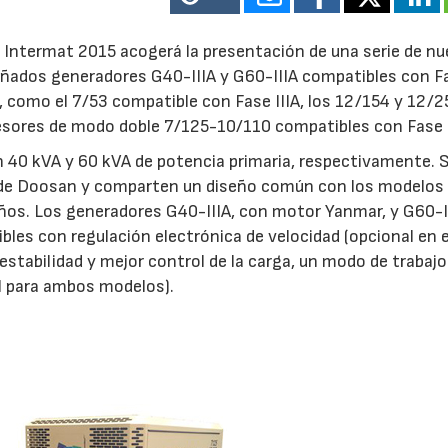
a Intermat 2015 acogerá la presentación de una serie de n
eñados generadores G40-IIIA y G60-IIIA compatibles con Fa
, como el 7/53 compatible con Fase IIIA, los 12/154 y 12/2
esores de modo doble 7/125-10/110 compatibles con Fase I
 40 kVA y 60 kVA de potencia primaria, respectivamente. 
s de Doosan y comparten un diseño común con los modelo
años. Los generadores G40-IIIA, con motor Yanmar, y G60-I
les con regulación electrónica de velocidad (opcional en e
stabilidad y mejor control de la carga, un modo de trabajo
al para ambos modelos).