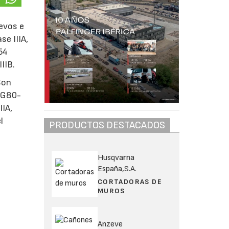
uevos e
se IIIA,
54
IIB.
Son
s G80-
IIA,
l
PRODUCTOS DESTACADOS
Husqvarna
España,S.A.
CORTADORAS DE
MUROS
Anzeve