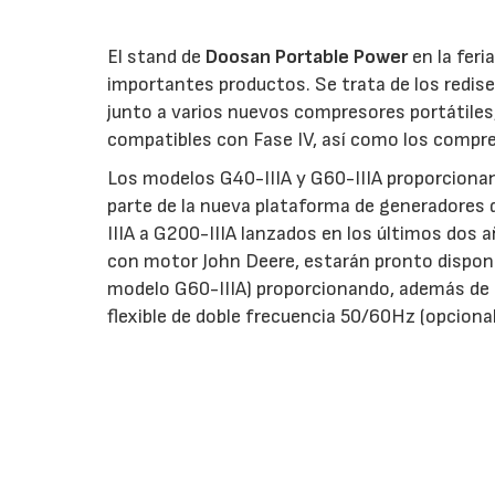
El stand de
Doosan Portable Power
en la feri
importantes productos. Se trata de los redis
junto a varios nuevos compresores portátiles
compatibles con Fase IV, así como los compr
Los modelos G40-IIIA y G60-IIIA proporcionan
parte de la nueva plataforma de generadore
IIIA a G200-IIIA lanzados en los últimos dos 
con motor John Deere, estarán pronto disponib
modelo G60-IIIA) proporcionando, además de e
flexible de doble frecuencia 50/60Hz (opcion