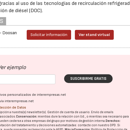
acias al uso de las tecnologías de recirculación refrigerad
ión de diésel (DOC).
AS
 - Doosan
Solicitar información
Ver stand virtual
Ver ejemplo
SUSCRIBIRME GRATIS
ativos personalizados de interempresas.net
vía interempresas.net
otección de Datos
pción a nuestra(s) newsletter(s). Gestión de cuenta de usuario. Envío de emails
o asociados.
Conservación:
mientras dure la relación con Ud., o mientras sea necesario para
ueden cederse a otras
empresas del grupo
por motivos de gestión interna.
Derechos:
imitación del tratatamiento y decisiones automatizadas:
contacte con nuestro DPD
. Si
nte, puede presentar reclamación ante la
AEPD
.
Más información:
Política de Protección de