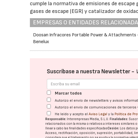
cumple la normativa de emisiones de escape gr
gases de escape (EGR) y catalizador de oxidac
EMPRESAS O ENTIDADES RELACIONAD
Doosan Infracores Portable Power & Attachments
Benelux
Suscríbase a nuestra Newsletter -
Marcar todos
Autorizo el envío de newsletters y avisos inform
Autorizo el envío de comunicaciones de terceros 
He leído y acepto el
Aviso Legal
y la
Política de Pr
Responsable:
Interempresas Media, S.L.U.
Finalidades:
Suscri
relacionados con la misma o relativos a intereses similares 
llevar a cabo las finalidades especificadas
Cesión:
Los datos p
Acceso, rectificación, oposición, supresión, portabilidad, l
considera que el tratamiento no se ajusta a la normativa vige