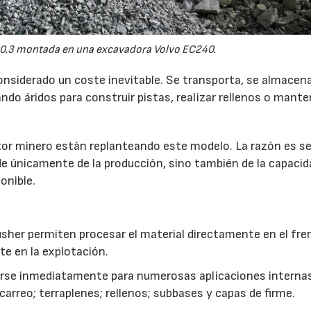
0.3 montada en una excavadora Volvo EC240.
onsiderado un coste inevitable. Se transporta, se almacen
do áridos para construir pistas, realizar rellenos o mante
r minero están replanteando este modelo. La razón es sen
de únicamente de la producción, sino también de la capacid
onible.
usher permiten procesar el material directamente en el fre
te en la explotación.
izarse inmediatamente para numerosas aplicaciones interna
rreo; terraplenes; rellenos; subbases y capas de firme.