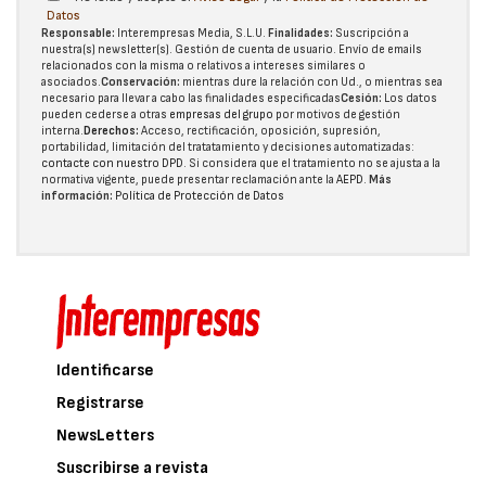
Datos
Responsable:
Interempresas Media, S.L.U.
Finalidades:
Suscripción a
nuestra(s) newsletter(s). Gestión de cuenta de usuario. Envío de emails
relacionados con la misma o relativos a intereses similares o
asociados.
Conservación:
mientras dure la relación con Ud., o mientras sea
necesario para llevar a cabo las finalidades especificadas
Cesión:
Los datos
pueden cederse a otras
empresas del grupo
por motivos de gestión
interna.
Derechos:
Acceso, rectificación, oposición, supresión,
portabilidad, limitación del tratatamiento y decisiones automatizadas:
contacte con nuestro DPD
. Si considera que el tratamiento no se ajusta a la
normativa vigente, puede presentar reclamación ante la
AEPD
.
Más
información:
Política de Protección de Datos
Identificarse
Registrarse
NewsLetters
Suscribirse a revista