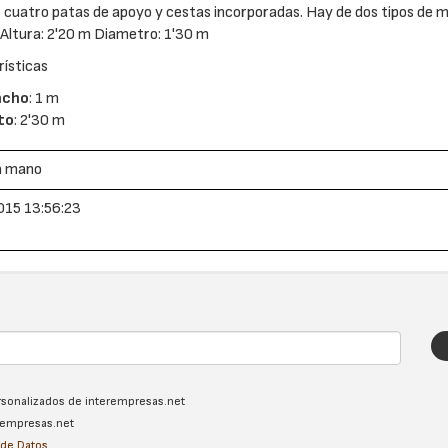
, cuatro patas de apoyo y cestas incorporadas. Hay de dos tipos de m
 Altura: 2'20 m Diametro: 1'30 m
ísticas
ncho
: 1 m
to
: 2'30 m
a mano
015 13:56:23
ersonalizados de interempresas.net
erempresas.net
n de Datos