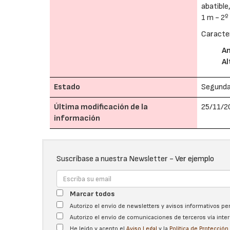
abatible
1 m - 2º
Caracter
A
Al
Estado
Segund
Última modificación de la
25/11/2
información
Suscríbase a nuestra Newsletter -
Ver ejemplo
Marcar todos
Autorizo el envío de newsletters y avisos informativos p
Autorizo el envío de comunicaciones de terceros vía int
He leído y acepto el
Aviso Legal
y la
Política de Protecció