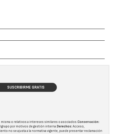
SUSCRIBIRME GRATIS
 misma o relativos a intereses similares o asociados.
Conservación:
l grupo
por motivos de gestión interna.
Derechos:
Acceso,
miento no se ajusta a la normativa vigente, puede presentar reclamación