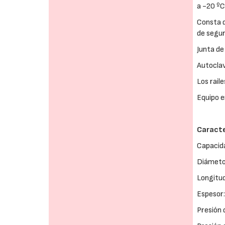
a -20 ºC
Consta d
de segur
Junta de
Autoclav
Los rail
Equipo e
Caracte
Capacid
Diámet
Longitu
Espesor
Presión 