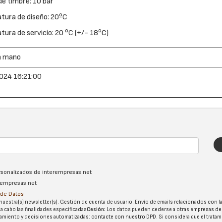
de timbre: 10 bar
tura de diseño: 20ºC
ura de servicio: 20 ºC (+/- 18ºC)
a mano
024 16:21:00
ersonalizados de interempresas.net
erempresas.net
n de Datos
nuestra(s) newsletter(s). Gestión de cuenta de usuario. Envío de emails relacionados con la
 a cabo las finalidades especificadas
Cesión:
Los datos pueden cederse a otras
empresas de
tatamiento y decisiones automatizadas:
contacte con nuestro DPD
. Si considera que el trata