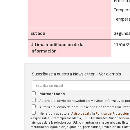
Presión 
Tempera
Temperat
Estado
Segund
Última modificación de la
11/04/2
información
Suscríbase a nuestra Newsletter -
Ver ejemplo
Marcar todos
Autorizo el envío de newsletters y avisos informativos p
Autorizo el envío de comunicaciones de terceros vía int
He leído y acepto el
Aviso Legal
y la
Política de Protecció
Responsable:
Interempresas Media, S.L.U.
Finalidades:
Suscripción a 
mientras dure la relación con Ud., o mientras sea necesario para llevar
rectificación, oposición, supresión, portabilidad, limitación del tra