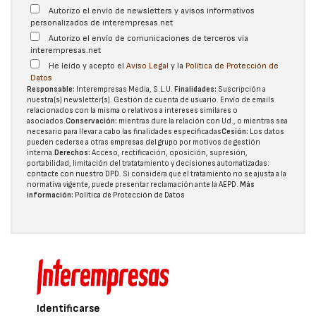
Autorizo el envío de newsletters y avisos informativos
personalizados de interempresas.net
Autorizo el envío de comunicaciones de terceros vía
interempresas.net
He leído y acepto el
Aviso Legal
y la
Política de Protección de
Datos
Responsable:
Interempresas Media, S.L.U.
Finalidades:
Suscripción a
nuestra(s) newsletter(s). Gestión de cuenta de usuario. Envío de emails
relacionados con la misma o relativos a intereses similares o
asociados.
Conservación:
mientras dure la relación con Ud., o mientras sea
necesario para llevar a cabo las finalidades especificadas
Cesión:
Los datos
pueden cederse a otras
empresas del grupo
por motivos de gestión
interna.
Derechos:
Acceso, rectificación, oposición, supresión,
portabilidad, limitación del tratatamiento y decisiones automatizadas:
contacte con nuestro DPD
. Si considera que el tratamiento no se ajusta a la
normativa vigente, puede presentar reclamación ante la
AEPD
.
Más
información:
Política de Protección de Datos
Identificarse