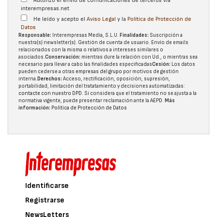
Autorizo el envío de comunicaciones de terceros vía
interempresas.net
He leído y acepto el
Aviso Legal
y la
Política de Protección de
Datos
Responsable:
Interempresas Media, S.L.U.
Finalidades:
Suscripción a
nuestra(s) newsletter(s). Gestión de cuenta de usuario. Envío de emails
relacionados con la misma o relativos a intereses similares o
asociados.
Conservación:
mientras dure la relación con Ud., o mientras sea
necesario para llevar a cabo las finalidades especificadas
Cesión:
Los datos
pueden cederse a otras
empresas del grupo
por motivos de gestión
interna.
Derechos:
Acceso, rectificación, oposición, supresión,
portabilidad, limitación del tratatamiento y decisiones automatizadas:
contacte con nuestro DPD
. Si considera que el tratamiento no se ajusta a la
normativa vigente, puede presentar reclamación ante la
AEPD
.
Más
información:
Política de Protección de Datos
Identificarse
Registrarse
NewsLetters