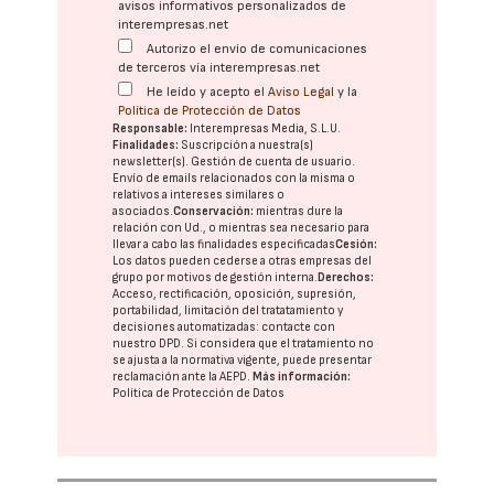
avisos informativos personalizados de
interempresas.net
Autorizo el envío de comunicaciones
de terceros vía interempresas.net
He leído y acepto el
Aviso Legal
y la
Política de Protección de Datos
Responsable:
Interempresas Media, S.L.U.
Finalidades:
Suscripción a nuestra(s)
newsletter(s). Gestión de cuenta de usuario.
Envío de emails relacionados con la misma o
relativos a intereses similares o
asociados.
Conservación:
mientras dure la
relación con Ud., o mientras sea necesario para
llevar a cabo las finalidades especificadas
Cesión:
Los datos pueden cederse a otras
empresas del
grupo
por motivos de gestión interna.
Derechos:
Acceso, rectificación, oposición, supresión,
portabilidad, limitación del tratatamiento y
decisiones automatizadas:
contacte con
nuestro DPD
. Si considera que el tratamiento no
se ajusta a la normativa vigente, puede presentar
reclamación ante la
AEPD
.
Más información:
Política de Protección de Datos