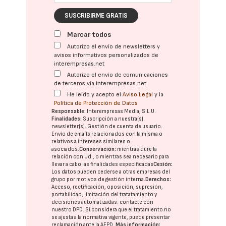
SUSCRIBIRME GRATIS
Marcar todos
Autorizo el envío de newsletters y
avisos informativos personalizados de
interempresas.net
Autorizo el envío de comunicaciones
de terceros vía interempresas.net
He leído y acepto el
Aviso Legal
y la
Política de Protección de Datos
Responsable:
Interempresas Media, S.L.U.
Finalidades:
Suscripción a nuestra(s)
newsletter(s). Gestión de cuenta de usuario.
Envío de emails relacionados con la misma o
relativos a intereses similares o
asociados.
Conservación:
mientras dure la
relación con Ud., o mientras sea necesario para
llevar a cabo las finalidades especificadas
Cesión:
Los datos pueden cederse a otras
empresas del
grupo
por motivos de gestión interna.
Derechos:
Acceso, rectificación, oposición, supresión,
portabilidad, limitación del tratatamiento y
decisiones automatizadas:
contacte con
nuestro DPD
. Si considera que el tratamiento no
se ajusta a la normativa vigente, puede presentar
reclamación ante la
AEPD
.
Más información: