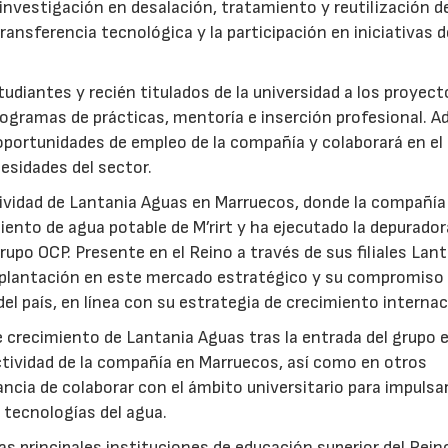
nvestigación en desalación, tratamiento y reutilización de
ansferencia tecnológica y la participación en iniciativas 
udiantes y recién titulados de la universidad a los proyec
ogramas de prácticas, mentoría e inserción profesional. 
 oportunidades de empleo de la compañía y colaborará en el
esidades del sector.
ctividad de Lantania Aguas en Marruecos, donde la compañía
ento de agua potable de M’rirt y ha ejecutado la depurador
upo OCP. Presente en el Reino a través de sus filiales Lan
mplantación en este mercado estratégico y su compromiso 
del país, en línea con su estrategia de crecimiento internac
 crecimiento de Lantania Aguas tras la entrada del grupo 
tividad de la compañía en Marruecos, así como en otros
ncia de colaborar con el ámbito universitario para impulsar
 tecnologías del agua.
as principales instituciones de educación superior del Rein