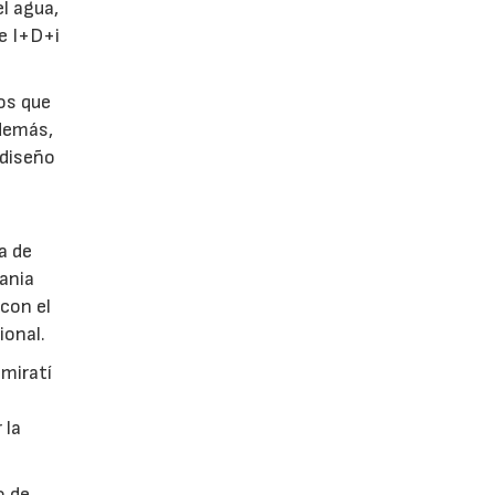
l agua,
de I+D+i
tos que
Además,
 diseño
a de
tania
con el
ional.
emiratí
 la
o de