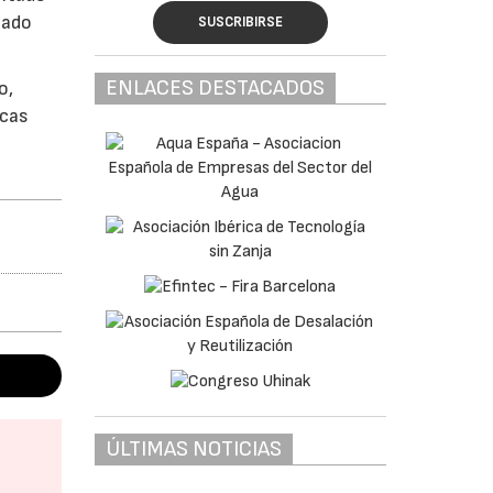
gado
SUSCRIBIRSE
ENLACES DESTACADOS
o,
icas
ÚLTIMAS NOTICIAS