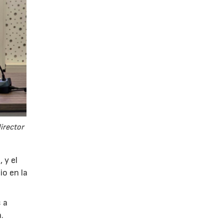
director
 y el
io en la
 a
.