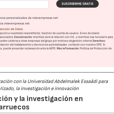
SUSCRIBIRME GRATIS
ativos personalizados de interempresas.net
vía interempresas.net
otección de Datos
pción a nuestra(s) newsletter(s). Gestión de cuenta de usuario. Envío de emails
o asociados.
Conservación:
mientras dure la relación con Ud., o mientras sea necesario para
ueden cederse a otras
empresas del grupo
por motivos de gestión interna.
Derechos:
imitación del tratatamiento y decisiones automatizadas:
contacte con nuestro DPD
. Si
nte, puede presentar reclamación ante la
AEPD
.
Más información:
Política de Protección de
ación con la Universidad Abdelmalek Essaâdi para
alizado, la investigación e innovación
ión y la investigación en
Marruecos