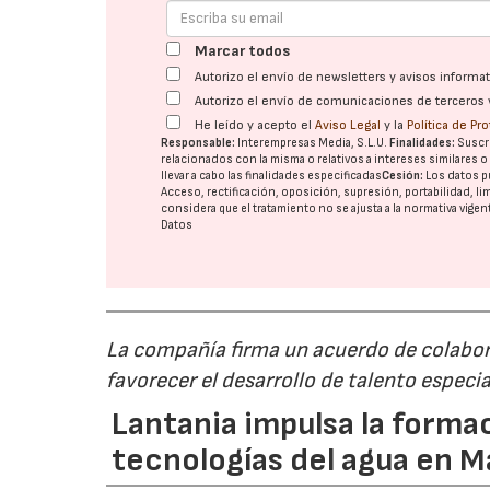
Marcar todos
Autorizo el envío de newsletters y avisos inform
Autorizo el envío de comunicaciones de terceros 
He leído y acepto el
Aviso Legal
y la
Política de Pr
Responsable:
Interempresas Media, S.L.U.
Finalidades:
Suscri
relacionados con la misma o relativos a intereses similares 
llevar a cabo las finalidades especificadas
Cesión:
Los datos p
Acceso, rectificación, oposición, supresión, portabilidad, l
considera que el tratamiento no se ajusta a la normativa vige
Datos
La compañía firma un acuerdo de colabor
favorecer el desarrollo de talento especi
Lantania impulsa la formac
tecnologías del agua en 