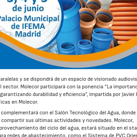
aralelas y se dispondrá de un espacio de visionado audiovis
 sector. Molecor participará con la ponencia “La importanc
garantizando durabilidad y eficiencia”, impartida por Javier
licas en Molecor.
 complementará con el Salón Tecnológico del Agua, donde 
compartir sus últimas actividades y novedades. Molecor,
15/07/2026
29/07/2026
provechamiento del ciclo del agua, estará situado en el st
ara redes de abastecimiento, como el Sistema de PVC Ori