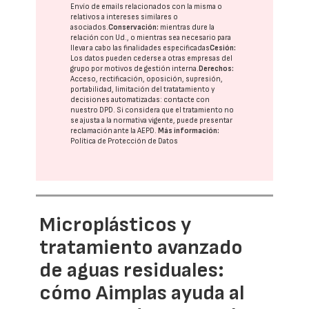
Envío de emails relacionados con la misma o
relativos a intereses similares o
asociados.
Conservación:
mientras dure la
relación con Ud., o mientras sea necesario para
llevar a cabo las finalidades especificadas
Cesión:
Los datos pueden cederse a otras
empresas del
grupo
por motivos de gestión interna.
Derechos:
Acceso, rectificación, oposición, supresión,
portabilidad, limitación del tratatamiento y
decisiones automatizadas:
contacte con
nuestro DPD
. Si considera que el tratamiento no
se ajusta a la normativa vigente, puede presentar
reclamación ante la
AEPD
.
Más información:
Política de Protección de Datos
Microplásticos y
tratamiento avanzado
de aguas residuales:
cómo Aimplas ayuda al