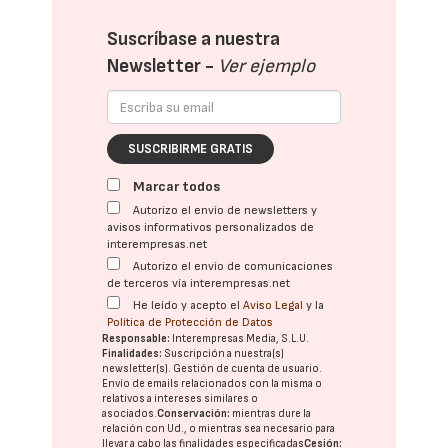
Suscríbase a nuestra
Newsletter -
Ver ejemplo
SUSCRIBIRME GRATIS
Marcar todos
Autorizo el envío de newsletters y
avisos informativos personalizados de
interempresas.net
Autorizo el envío de comunicaciones
de terceros vía interempresas.net
He leído y acepto el
Aviso Legal
y la
Política de Protección de Datos
Responsable:
Interempresas Media, S.L.U.
Finalidades:
Suscripción a nuestra(s)
newsletter(s). Gestión de cuenta de usuario.
Envío de emails relacionados con la misma o
relativos a intereses similares o
asociados.
Conservación:
mientras dure la
relación con Ud., o mientras sea necesario para
llevar a cabo las finalidades especificadas
Cesión: