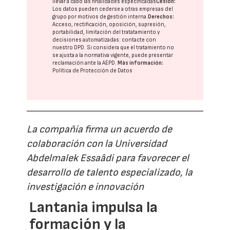
llevar a cabo las finalidades especificadas
Cesión:
Los datos pueden cederse a otras
empresas del
grupo
por motivos de gestión interna.
Derechos:
Acceso, rectificación, oposición, supresión,
portabilidad, limitación del tratatamiento y
decisiones automatizadas:
contacte con
nuestro DPD
. Si considera que el tratamiento no
se ajusta a la normativa vigente, puede presentar
reclamación ante la
AEPD
.
Más información:
Política de Protección de Datos
La compañía firma un acuerdo de
colaboración con la Universidad
Abdelmalek Essaâdi para favorecer el
desarrollo de talento especializado, la
investigación e innovación
Lantania impulsa la
formación y la