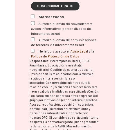
SUSCRIBIRME GRATIS
Marcar todos
Autorizo el envío de newsletters y
avisos informativos personalizados de
interempresas.net
Autorizo el envío de comunicaciones
de terceros vía interempresas.net
He leído y acepto el
Aviso Legal
y la
Política de Protección de Datos
Responsable:
Interempresas Media, S.L.U.
Finalidades:
Suscripción a nuestra(s)
newsletter(s). Gestión de cuenta de usuario.
Envío de emails relacionados con la misma o
relativos a intereses similares o
asociados.
Conservación:
mientras dure la
relación con Ud., o mientras sea necesario para
llevar a cabo las finalidades especificadas
Cesión:
Los datos pueden cederse a otras
empresas del
grupo
por motivos de gestión interna.
Derechos:
Acceso, rectificación, oposición, supresión,
portabilidad, limitación del tratatamiento y
decisiones automatizadas:
contacte con
nuestro DPD
. Si considera que el tratamiento no
se ajusta a la normativa vigente, puede presentar
reclamación ante la
AEPD
.
Más información: