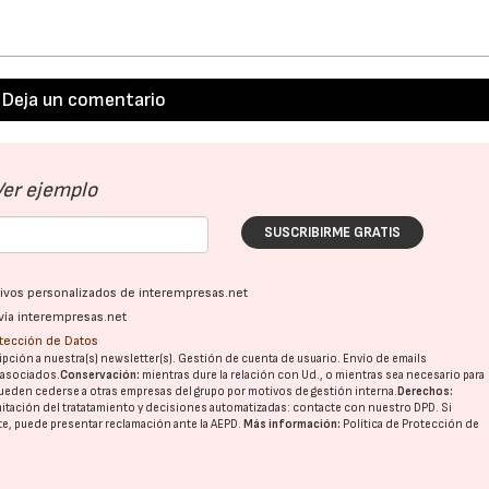
Deja un comentario
Ver ejemplo
SUSCRIBIRME GRATIS
ativos personalizados de interempresas.net
vía interempresas.net
otección de Datos
pción a nuestra(s) newsletter(s). Gestión de cuenta de usuario. Envío de emails
o asociados.
Conservación:
mientras dure la relación con Ud., o mientras sea necesario para
ueden cederse a otras
empresas del grupo
por motivos de gestión interna.
Derechos:
imitación del tratatamiento y decisiones automatizadas:
contacte con nuestro DPD
. Si
nte, puede presentar reclamación ante la
AEPD
.
Más información:
Política de Protección de