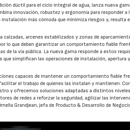
dición dúctil para el ciclo integral de agua, lanza nueva gam
mbina innovación, robustez y ergonomía para responder a 
 instalación más cómoda que minimiza riesgos y, resulta 
a calzadas, arcenes estabilizados y zonas de aparcamient
por lo que deben garantizar un comportamiento fiable frent
pias de la vía pública. La nueva gama responde a estos requi
que simplifican las operaciones de instalación, apertura 
uciones capaces de mantener un comportamiento fiable fre
facilitar el trabajo de quienes las instalan y mantienen. Co
istro y ofrecemos soluciones adaptadas a distintos nivele
res de redes a reforzar la seguridad, agilizar las interve
Ornella Grandjean, jefa de Producto & Desarrollo de Negoci