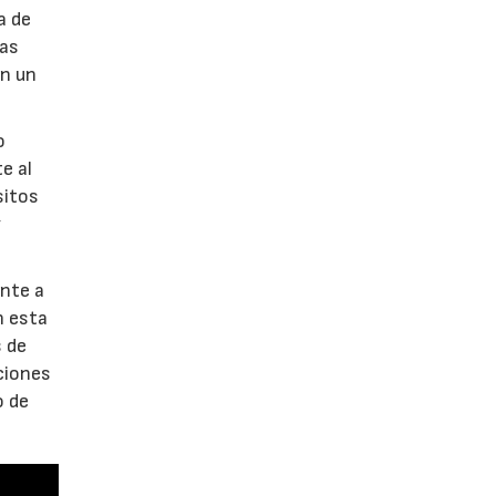
a de
las
en un
o
e al
sitos
y
nte a
n esta
s de
nciones
o de