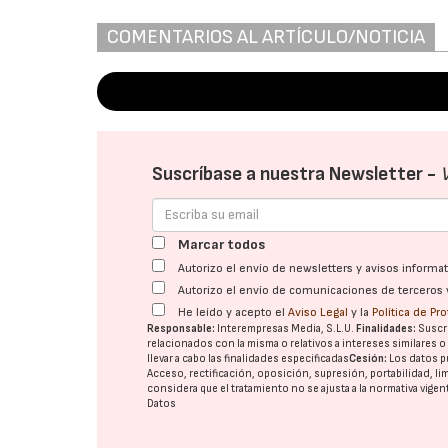
COMENTARIOS AL ARTÍCULO/NOTICIA
Suscríbase a nuestra Newsletter -
Marcar todos
Autorizo el envío de newsletters y avisos inform
Autorizo el envío de comunicaciones de terceros 
He leído y acepto el
Aviso Legal
y la
Política de Pr
Responsable:
Interempresas Media, S.L.U.
Finalidades:
Suscri
relacionados con la misma o relativos a intereses similares 
llevar a cabo las finalidades especificadas
Cesión:
Los datos p
Acceso, rectificación, oposición, supresión, portabilidad, l
considera que el tratamiento no se ajusta a la normativa vige
Datos