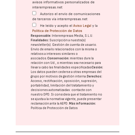
avisos informativos personalizados de
interempresas.net
Autorizo el envío de comunicaciones
de terceros vía interempresas.net
He leído y acepto el
Aviso Legal
y la
Política de Protección de Datos
Responsable:
Interempresas Media, S.L.U.
Finalidades:
Suscripción a nuestra(s)
newsletter(s). Gestión de cuenta de usuario.
Envío de emails relacionados con la misma o
relativos a intereses similares o
asociados.
Conservación:
mientras dure la
relación con Ud., o mientras sea necesario para
llevar a cabo las finalidades especificadas
Cesión:
Los datos pueden cederse a otras
empresas del
grupo
por motivos de gestión interna.
Derechos:
Acceso, rectificación, oposición, supresión,
portabilidad, limitación del tratatamiento y
decisiones automatizadas:
contacte con
nuestro DPD
. Si considera que el tratamiento no
se ajusta a la normativa vigente, puede presentar
reclamación ante la
AEPD
.
Más información:
Política de Protección de Datos