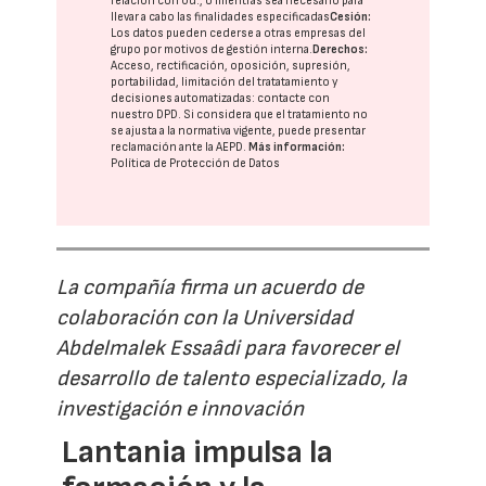
relación con Ud., o mientras sea necesario para
llevar a cabo las finalidades especificadas
Cesión:
Los datos pueden cederse a otras
empresas del
grupo
por motivos de gestión interna.
Derechos:
Acceso, rectificación, oposición, supresión,
portabilidad, limitación del tratatamiento y
decisiones automatizadas:
contacte con
nuestro DPD
. Si considera que el tratamiento no
se ajusta a la normativa vigente, puede presentar
reclamación ante la
AEPD
.
Más información:
Política de Protección de Datos
La compañía firma un acuerdo de
colaboración con la Universidad
Abdelmalek Essaâdi para favorecer el
desarrollo de talento especializado, la
investigación e innovación
Lantania impulsa la