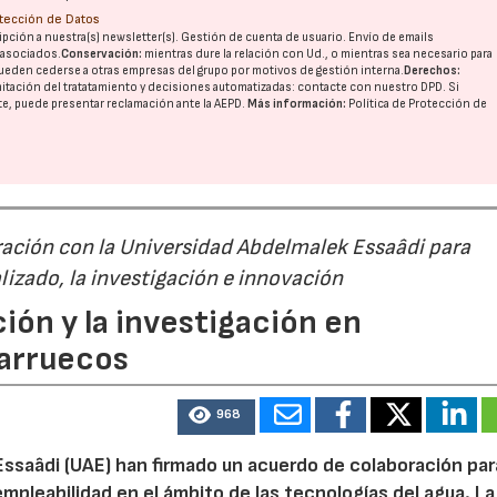
otección de Datos
pción a nuestra(s) newsletter(s). Gestión de cuenta de usuario. Envío de emails
o asociados.
Conservación:
mientras dure la relación con Ud., o mientras sea necesario para
ueden cederse a otras
empresas del grupo
por motivos de gestión interna.
Derechos:
imitación del tratatamiento y decisiones automatizadas:
contacte con nuestro DPD
. Si
nte, puede presentar reclamación ante la
AEPD
.
Más información:
Política de Protección de
ación con la Universidad Abdelmalek Essaâdi para
alizado, la investigación e innovación
ión y la investigación en
Marruecos
968
Essaâdi (UAE) han firmado un acuerdo de colaboración par
empleabilidad en el ámbito de las tecnologías del agua. La