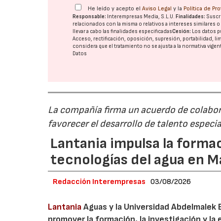
He leído y acepto el
Aviso Legal
y la
Política de Pr
Responsable:
Interempresas Media, S.L.U.
Finalidades:
Suscri
relacionados con la misma o relativos a intereses similares 
llevar a cabo las finalidades especificadas
Cesión:
Los datos p
Acceso, rectificación, oposición, supresión, portabilidad, l
considera que el tratamiento no se ajusta a la normativa vige
Datos
La compañía firma un acuerdo de colabor
favorecer el desarrollo de talento especi
Lantania impulsa la formac
tecnologías del agua en 
Redacción Interempresas
03/08/2026
Lantania
Aguas y la Universidad Abdelmalek 
promover la formación, la investigación y la 