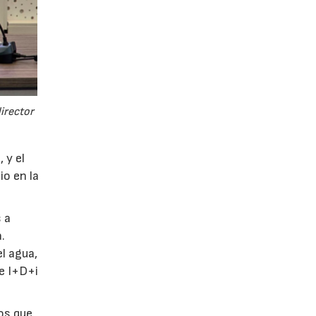
director
 y el
io en la
 a
.
l agua,
de I+D+i
tos que