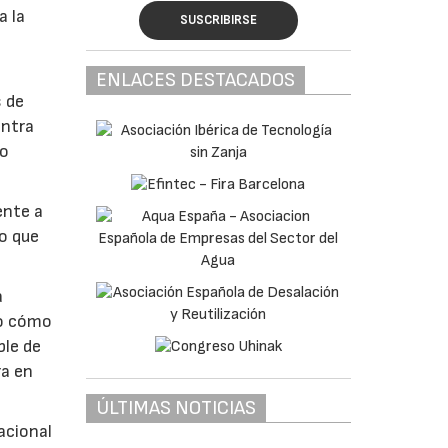
a la
SUSCRIBIRSE
ENLACES DESTACADOS
 de
entra
lo
ente a
lo que
a
do cómo
ble de
ra en
ÚLTIMAS NOTICIAS
acional