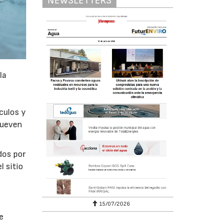
NEWSLETTERS
la
culos y
mueven
dos por
l sitio
15/07/2026
e