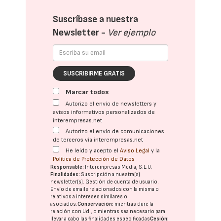
Suscríbase a nuestra
Newsletter -
Ver ejemplo
SUSCRIBIRME GRATIS
Marcar todos
Autorizo el envío de newsletters y
avisos informativos personalizados de
interempresas.net
Autorizo el envío de comunicaciones
de terceros vía interempresas.net
He leído y acepto el
Aviso Legal
y la
Política de Protección de Datos
Responsable:
Interempresas Media, S.L.U.
Finalidades:
Suscripción a nuestra(s)
newsletter(s). Gestión de cuenta de usuario.
Envío de emails relacionados con la misma o
relativos a intereses similares o
asociados.
Conservación:
mientras dure la
relación con Ud., o mientras sea necesario para
llevar a cabo las finalidades especificadas
Cesión: