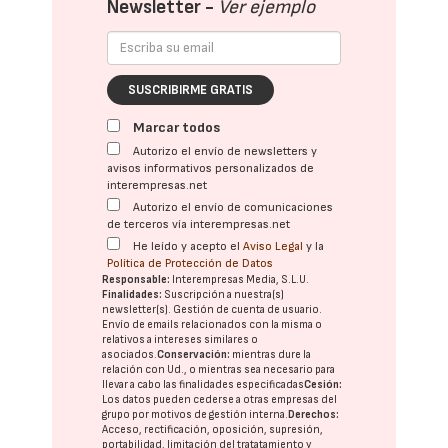
Newsletter -
Ver ejemplo
SUSCRIBIRME GRATIS
Marcar todos
Autorizo el envío de newsletters y
avisos informativos personalizados de
interempresas.net
Autorizo el envío de comunicaciones
de terceros vía interempresas.net
He leído y acepto el
Aviso Legal
y la
Política de Protección de Datos
Responsable:
Interempresas Media, S.L.U.
Finalidades:
Suscripción a nuestra(s)
newsletter(s). Gestión de cuenta de usuario.
Envío de emails relacionados con la misma o
relativos a intereses similares o
asociados.
Conservación:
mientras dure la
relación con Ud., o mientras sea necesario para
llevar a cabo las finalidades especificadas
Cesión:
Los datos pueden cederse a otras
empresas del
grupo
por motivos de gestión interna.
Derechos:
Acceso, rectificación, oposición, supresión,
portabilidad, limitación del tratatamiento y