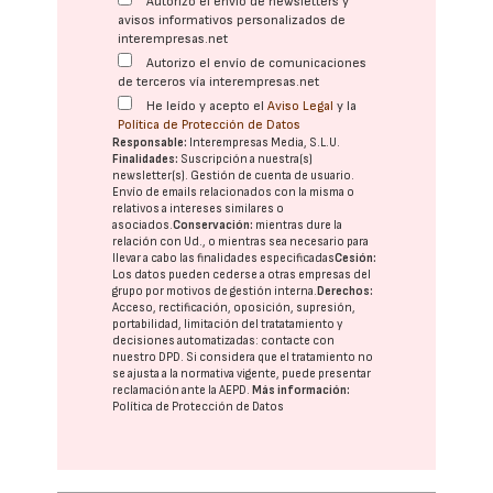
Autorizo el envío de newsletters y
avisos informativos personalizados de
interempresas.net
Autorizo el envío de comunicaciones
de terceros vía interempresas.net
He leído y acepto el
Aviso Legal
y la
Política de Protección de Datos
Responsable:
Interempresas Media, S.L.U.
Finalidades:
Suscripción a nuestra(s)
newsletter(s). Gestión de cuenta de usuario.
Envío de emails relacionados con la misma o
relativos a intereses similares o
asociados.
Conservación:
mientras dure la
relación con Ud., o mientras sea necesario para
llevar a cabo las finalidades especificadas
Cesión:
Los datos pueden cederse a otras
empresas del
grupo
por motivos de gestión interna.
Derechos:
Acceso, rectificación, oposición, supresión,
portabilidad, limitación del tratatamiento y
decisiones automatizadas:
contacte con
nuestro DPD
. Si considera que el tratamiento no
se ajusta a la normativa vigente, puede presentar
reclamación ante la
AEPD
.
Más información:
Política de Protección de Datos