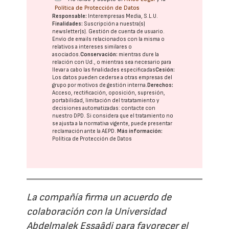
Política de Protección de Datos
Responsable:
Interempresas Media, S.L.U.
Finalidades:
Suscripción a nuestra(s)
newsletter(s). Gestión de cuenta de usuario.
Envío de emails relacionados con la misma o
relativos a intereses similares o
asociados.
Conservación:
mientras dure la
relación con Ud., o mientras sea necesario para
llevar a cabo las finalidades especificadas
Cesión:
Los datos pueden cederse a otras
empresas del
grupo
por motivos de gestión interna.
Derechos:
Acceso, rectificación, oposición, supresión,
portabilidad, limitación del tratatamiento y
decisiones automatizadas:
contacte con
nuestro DPD
. Si considera que el tratamiento no
se ajusta a la normativa vigente, puede presentar
reclamación ante la
AEPD
.
Más información:
Política de Protección de Datos
La compañía firma un acuerdo de
colaboración con la Universidad
Abdelmalek Essaâdi para favorecer el