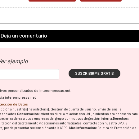
Deja un comentario
Ver ejemplo
SUSCRIBIRME GRATIS
ativos personalizados de interempresas.net
vía interempresas.net
otección de Datos
pción a nuestra(s) newsletter(s). Gestión de cuenta de usuario. Envío de emails
o asociados.
Conservación:
mientras dure la relación con Ud., o mientras sea necesario para
ueden cederse a otras
empresas del grupo
por motivos de gestión interna.
Derechos:
imitación del tratatamiento y decisiones automatizadas:
contacte con nuestro DPD
. Si
nte, puede presentar reclamación ante la
AEPD
.
Más información:
Política de Protección de