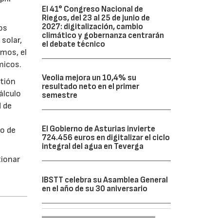
El 41° Congreso Nacional de
Riegos, del 23 al 25 de junio de
2027: digitalización, cambio
os
climático y gobernanza centrarán
 solar,
el debate técnico
mos, el
micos.
Veolia mejora un 10,4% su
stión
resultado neto en el primer
álculo
semestre
d de
El Gobierno de Asturias invierte
co de
724.456 euros en digitalizar el ciclo
integral del agua en Teverga
tionar
IBSTT celebra su Asamblea General
en el año de su 30 aniversario