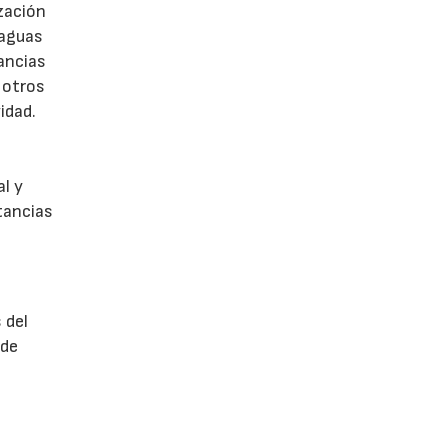
ización
 aguas
ancias
 otros
idad.
u
l y
tancias
 del
 de