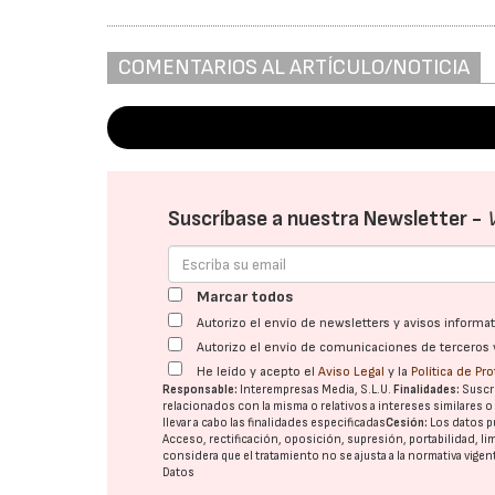
COMENTARIOS AL ARTÍCULO/NOTICIA
Suscríbase a nuestra Newsletter -
Marcar todos
Autorizo el envío de newsletters y avisos inform
Autorizo el envío de comunicaciones de terceros 
He leído y acepto el
Aviso Legal
y la
Política de Pr
Responsable:
Interempresas Media, S.L.U.
Finalidades:
Suscri
relacionados con la misma o relativos a intereses similares 
llevar a cabo las finalidades especificadas
Cesión:
Los datos p
Acceso, rectificación, oposición, supresión, portabilidad, l
considera que el tratamiento no se ajusta a la normativa vige
Datos