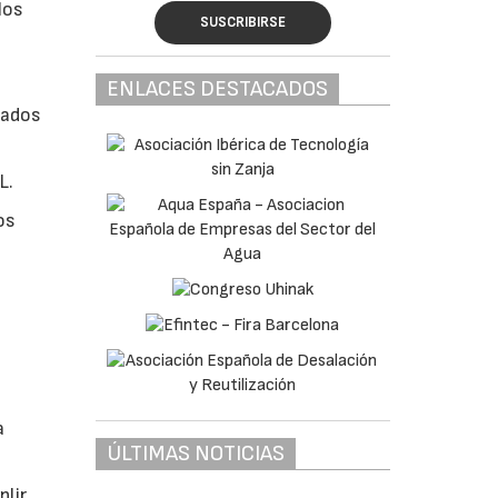
los
SUSCRIBIRSE
ENLACES DESTACADOS
nados
L.
os
a
ÚLTIMAS NOTICIAS
plir