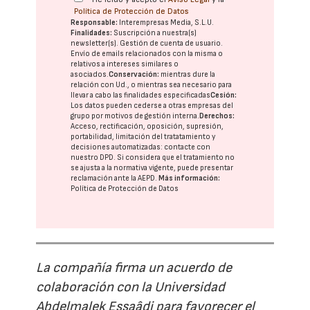
Política de Protección de Datos
Responsable:
Interempresas Media, S.L.U.
Finalidades:
Suscripción a nuestra(s)
newsletter(s). Gestión de cuenta de usuario.
Envío de emails relacionados con la misma o
relativos a intereses similares o
asociados.
Conservación:
mientras dure la
relación con Ud., o mientras sea necesario para
llevar a cabo las finalidades especificadas
Cesión:
Los datos pueden cederse a otras
empresas del
grupo
por motivos de gestión interna.
Derechos:
Acceso, rectificación, oposición, supresión,
portabilidad, limitación del tratatamiento y
decisiones automatizadas:
contacte con
nuestro DPD
. Si considera que el tratamiento no
se ajusta a la normativa vigente, puede presentar
reclamación ante la
AEPD
.
Más información:
Política de Protección de Datos
La compañía firma un acuerdo de
colaboración con la Universidad
Abdelmalek Essaâdi para favorecer el