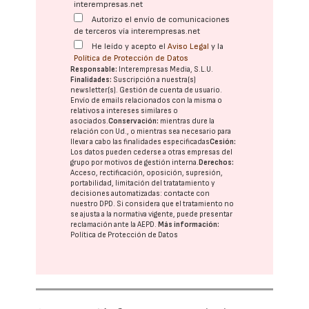
interempresas.net
Autorizo el envío de comunicaciones
de terceros vía interempresas.net
He leído y acepto el
Aviso Legal
y la
Política de Protección de Datos
Responsable:
Interempresas Media, S.L.U.
Finalidades:
Suscripción a nuestra(s)
newsletter(s). Gestión de cuenta de usuario.
Envío de emails relacionados con la misma o
relativos a intereses similares o
asociados.
Conservación:
mientras dure la
relación con Ud., o mientras sea necesario para
llevar a cabo las finalidades especificadas
Cesión:
Los datos pueden cederse a otras
empresas del
grupo
por motivos de gestión interna.
Derechos:
Acceso, rectificación, oposición, supresión,
portabilidad, limitación del tratatamiento y
decisiones automatizadas:
contacte con
nuestro DPD
. Si considera que el tratamiento no
se ajusta a la normativa vigente, puede presentar
reclamación ante la
AEPD
.
Más información:
Política de Protección de Datos