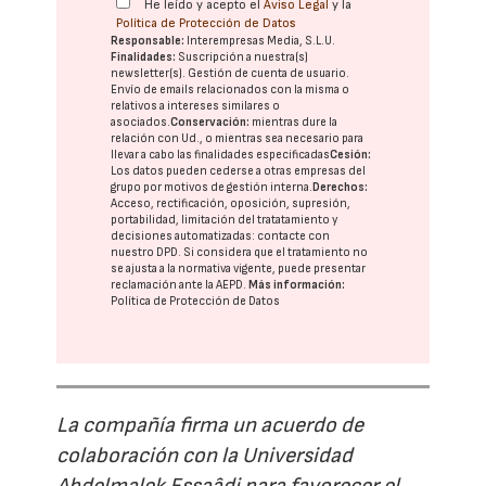
He leído y acepto el
Aviso Legal
y la
Política de Protección de Datos
Responsable:
Interempresas Media, S.L.U.
Finalidades:
Suscripción a nuestra(s)
newsletter(s). Gestión de cuenta de usuario.
Envío de emails relacionados con la misma o
relativos a intereses similares o
asociados.
Conservación:
mientras dure la
relación con Ud., o mientras sea necesario para
llevar a cabo las finalidades especificadas
Cesión:
Los datos pueden cederse a otras
empresas del
grupo
por motivos de gestión interna.
Derechos:
Acceso, rectificación, oposición, supresión,
portabilidad, limitación del tratatamiento y
decisiones automatizadas:
contacte con
nuestro DPD
. Si considera que el tratamiento no
se ajusta a la normativa vigente, puede presentar
reclamación ante la
AEPD
.
Más información:
Política de Protección de Datos
La compañía firma un acuerdo de
colaboración con la Universidad
Abdelmalek Essaâdi para favorecer el