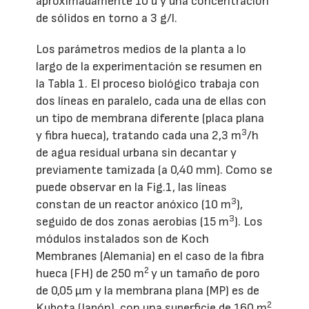
aproximadamente 10 d y una concentración
de sólidos en torno a 3 g/l.
Los parámetros medios de la planta a lo
largo de la experimentación se resumen en
la Tabla 1. El proceso biológico trabaja con
dos líneas en paralelo, cada una de ellas con
un tipo de membrana diferente (placa plana
3
y fibra hueca), tratando cada una 2,3 m
/h
de agua residual urbana sin decantar y
previamente tamizada (a 0,40 mm). Como se
puede observar en la Fig.1, las líneas
3
constan de un reactor anóxico (10 m
),
3
seguido de dos zonas aerobias (15 m
). Los
módulos instalados son de Koch
Membranes (Alemania) en el caso de la fibra
2
hueca (FH) de 250 m
y un tamaño de poro
de 0,05 μm y la membrana plana (MP) es de
2
Kubota (Japón), con una superficie de 160 m