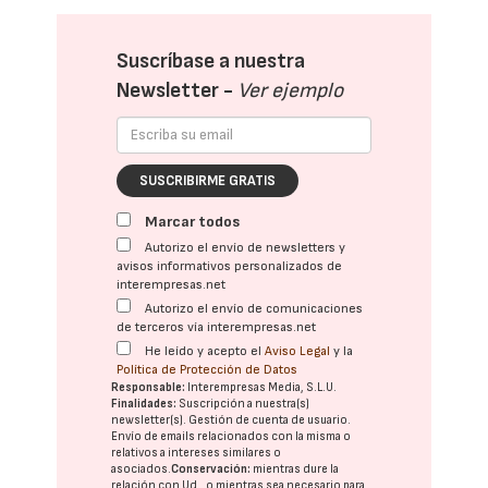
Suscríbase a nuestra
Newsletter -
Ver ejemplo
SUSCRIBIRME GRATIS
Marcar todos
Autorizo el envío de newsletters y
avisos informativos personalizados de
interempresas.net
Autorizo el envío de comunicaciones
de terceros vía interempresas.net
He leído y acepto el
Aviso Legal
y la
Política de Protección de Datos
Responsable:
Interempresas Media, S.L.U.
Finalidades:
Suscripción a nuestra(s)
newsletter(s). Gestión de cuenta de usuario.
Envío de emails relacionados con la misma o
relativos a intereses similares o
asociados.
Conservación:
mientras dure la
relación con Ud., o mientras sea necesario para