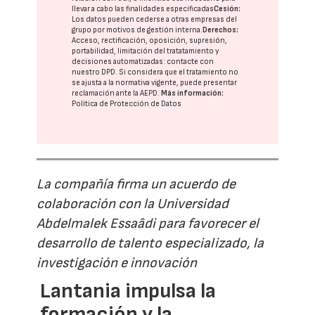
llevar a cabo las finalidades especificadas
Cesión:
Los datos pueden cederse a otras
empresas del
grupo
por motivos de gestión interna.
Derechos:
Acceso, rectificación, oposición, supresión,
portabilidad, limitación del tratatamiento y
decisiones automatizadas:
contacte con
nuestro DPD
. Si considera que el tratamiento no
se ajusta a la normativa vigente, puede presentar
reclamación ante la
AEPD
.
Más información:
Política de Protección de Datos
La compañía firma un acuerdo de
colaboración con la Universidad
Abdelmalek Essaâdi para favorecer el
desarrollo de talento especializado, la
investigación e innovación
Lantania impulsa la
formación y la