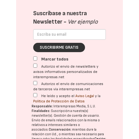
Suscríbase a nuestra
Newsletter -
Ver ejemplo
SUSCRIBIRME GRATIS
Marcar todos
Autorizo el envío de newsletters y
avisos informativos personalizados de
interempresas.net
Autorizo el envío de comunicaciones
de terceros vía interempresas.net
He leído y acepto el
Aviso Legal
y la
Política de Protección de Datos
Responsable:
Interempresas Media, S.L.U.
Finalidades:
Suscripción a nuestra(s)
newsletter(s). Gestión de cuenta de usuario.
Envío de emails relacionados con la misma o
relativos a intereses similares o
asociados.
Conservación:
mientras dure la
relación con Ud., o mientras sea necesario para
llevar a cabo las finalidades especificadas
Cesión: