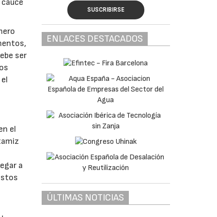
l cauce
SUSCRIBIRSE
ímero
ENLACES DESTACADOS
mentos,
debe ser
tos
 el
en el
 tamiz
egar a
restos
ÚLTIMAS NOTICIAS