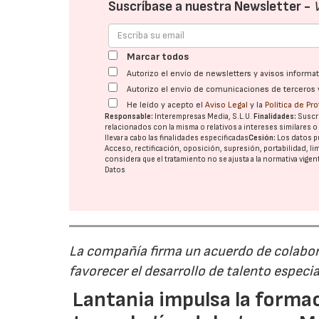
Suscríbase a nuestra Newsletter -
Marcar todos
Autorizo el envío de newsletters y avisos inform
Autorizo el envío de comunicaciones de terceros 
He leído y acepto el
Aviso Legal
y la
Política de Pr
Responsable:
Interempresas Media, S.L.U.
Finalidades:
Suscri
relacionados con la misma o relativos a intereses similares 
llevar a cabo las finalidades especificadas
Cesión:
Los datos p
Acceso, rectificación, oposición, supresión, portabilidad, l
considera que el tratamiento no se ajusta a la normativa vige
Datos
La compañía firma un acuerdo de colabor
favorecer el desarrollo de talento especi
Lantania impulsa la formac