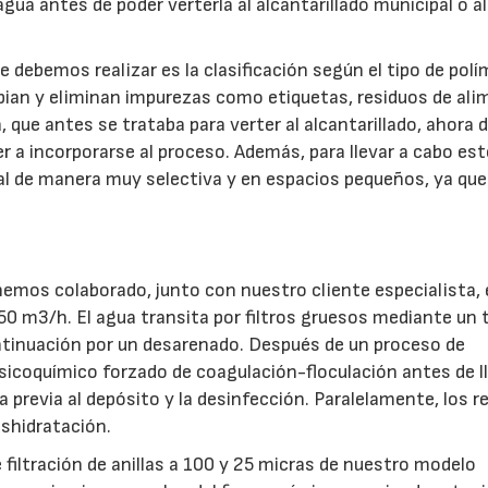
agua antes de poder verterla al alcantarillado municipal o a
que debemos realizar es la clasificación según el tipo de pol
mpian y eliminan impurezas como etiquetas, residuos de ali
que antes se trataba para verter al alcantarillado, ahora 
er a incorporarse al proceso. Además, para llevar a cabo es
l de manera muy selectiva y en espacios pequeños, ya que
hemos colaborado, junto con nuestro cliente especialista, 
150 m3/h. El agua transita por filtros gruesos mediante un
ontinuación por un desarenado. Después de un proceso de
icoquímico forzado de coagulación-floculación antes de ll
gua previa al depósito y la desinfección. Paralelamente, los 
shidratación.
filtración de anillas a 100 y 25 micras de nuestro modelo