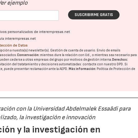
Ver ejemplo
SUSCRIBIRME GRATIS
ativos personalizados de interempresas.net
vía interempresas.net
otección de Datos
pción a nuestra(s) newsletter(s). Gestión de cuenta de usuario. Envío de emails
o asociados.
Conservación:
mientras dure la relación con Ud., o mientras sea necesario para
ueden cederse a otras
empresas del grupo
por motivos de gestión interna.
Derechos:
imitación del tratatamiento y decisiones automatizadas:
contacte con nuestro DPD
. Si
nte, puede presentar reclamación ante la
AEPD
.
Más información:
Política de Protección de
ación con la Universidad Abdelmalek Essaâdi para
alizado, la investigación e innovación
ión y la investigación en