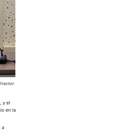
director
 y el
io en la
 a