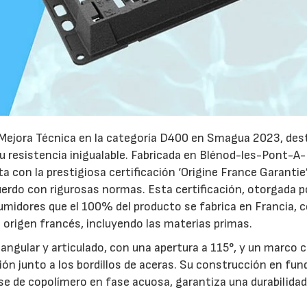
e Mejora Técnica en la categoría D400 en Smagua 2023, des
u resistencia inigualable. Fabricada en Blénod-les-Pont-A-
a con la prestigiosa certificación ‘Origine France Garantie’
uerdo con rigurosas normas. Esta certificación, otorgada p
midores que el 100% del producto se fabrica en Francia, c
 origen francés, incluyendo las materias primas.
tangular y articulado, con una apertura a 115°, y un marco 
ión junto a los bordillos de aceras. Su construcción en fun
se de copolímero en fase acuosa, garantiza una durabilida
15/07/2026
29/07/2026