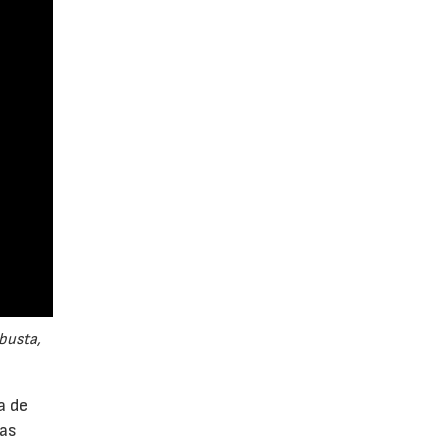
busta,
a de
las