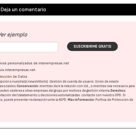
Deja un comentario
Ver ejemplo
SUSCRIBIRME GRATIS
ativos personalizados de interempresas.net
vía interempresas.net
otección de Datos
pción a nuestra(s) newsletter(s). Gestión de cuenta de usuario. Envío de emails
o asociados.
Conservación:
mientras dure la relación con Ud., o mientras sea necesario para
ueden cederse a otras
empresas del grupo
por motivos de gestión interna.
Derechos:
imitación del tratatamiento y decisiones automatizadas:
contacte con nuestro DPD
. Si
nte, puede presentar reclamación ante la
AEPD
.
Más información:
Política de Protección de