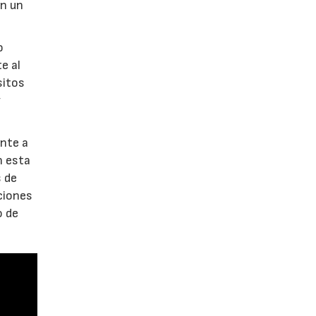
en un
o
e al
sitos
y
nte a
n esta
s de
nciones
o de