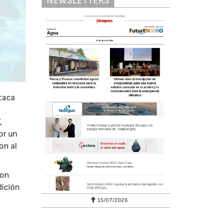
NEWSLETTERS
taca
,
or un
on al
con
dición
d
15/07/2026