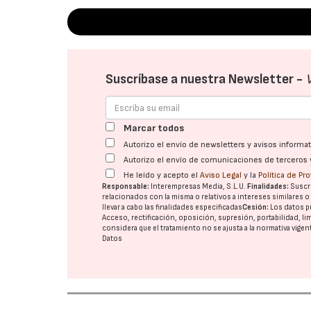
Suscríbase a nuestra Newsletter -
Marcar todos
Autorizo el envío de newsletters y avisos inform
Autorizo el envío de comunicaciones de terceros 
He leído y acepto el
Aviso Legal
y la
Política de Pr
Responsable:
Interempresas Media, S.L.U.
Finalidades:
Suscri
relacionados con la misma o relativos a intereses similares 
llevar a cabo las finalidades especificadas
Cesión:
Los datos p
Acceso, rectificación, oposición, supresión, portabilidad, l
considera que el tratamiento no se ajusta a la normativa vige
Datos