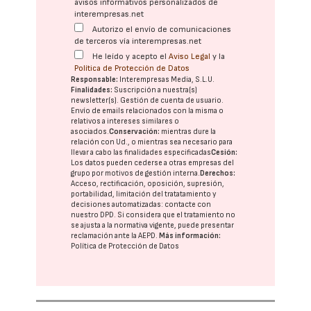
avisos informativos personalizados de
interempresas.net
Autorizo el envío de comunicaciones
de terceros vía interempresas.net
He leído y acepto el
Aviso Legal
y la
Política de Protección de Datos
Responsable:
Interempresas Media, S.L.U.
Finalidades:
Suscripción a nuestra(s)
newsletter(s). Gestión de cuenta de usuario.
Envío de emails relacionados con la misma o
relativos a intereses similares o
asociados.
Conservación:
mientras dure la
relación con Ud., o mientras sea necesario para
llevar a cabo las finalidades especificadas
Cesión:
Los datos pueden cederse a otras
empresas del
grupo
por motivos de gestión interna.
Derechos:
Acceso, rectificación, oposición, supresión,
portabilidad, limitación del tratatamiento y
decisiones automatizadas:
contacte con
nuestro DPD
. Si considera que el tratamiento no
se ajusta a la normativa vigente, puede presentar
reclamación ante la
AEPD
.
Más información:
Política de Protección de Datos