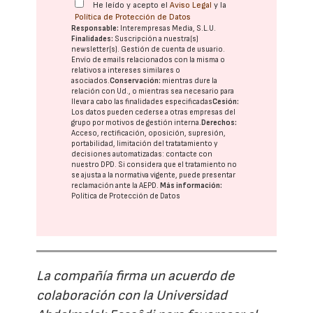
He leído y acepto el
Aviso Legal
y la
Política de Protección de Datos
Responsable:
Interempresas Media, S.L.U.
Finalidades:
Suscripción a nuestra(s)
newsletter(s). Gestión de cuenta de usuario.
Envío de emails relacionados con la misma o
relativos a intereses similares o
asociados.
Conservación:
mientras dure la
relación con Ud., o mientras sea necesario para
llevar a cabo las finalidades especificadas
Cesión:
Los datos pueden cederse a otras
empresas del
grupo
por motivos de gestión interna.
Derechos:
Acceso, rectificación, oposición, supresión,
portabilidad, limitación del tratatamiento y
decisiones automatizadas:
contacte con
nuestro DPD
. Si considera que el tratamiento no
se ajusta a la normativa vigente, puede presentar
reclamación ante la
AEPD
.
Más información:
Política de Protección de Datos
La compañía firma un acuerdo de
colaboración con la Universidad