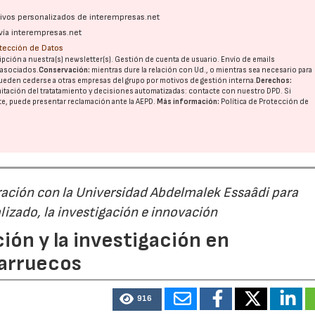
ativos personalizados de interempresas.net
vía interempresas.net
otección de Datos
pción a nuestra(s) newsletter(s). Gestión de cuenta de usuario. Envío de emails
o asociados.
Conservación:
mientras dure la relación con Ud., o mientras sea necesario para
ueden cederse a otras
empresas del grupo
por motivos de gestión interna.
Derechos:
imitación del tratatamiento y decisiones automatizadas:
contacte con nuestro DPD
. Si
nte, puede presentar reclamación ante la
AEPD
.
Más información:
Política de Protección de
ación con la Universidad Abdelmalek Essaâdi para
alizado, la investigación e innovación
ión y la investigación en
Marruecos
916