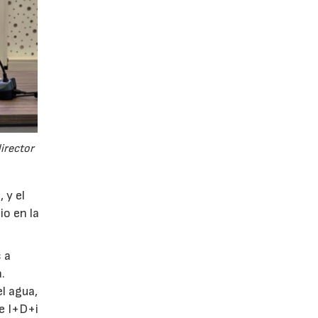
director
 y el
io en la
 a
.
l agua,
de I+D+i