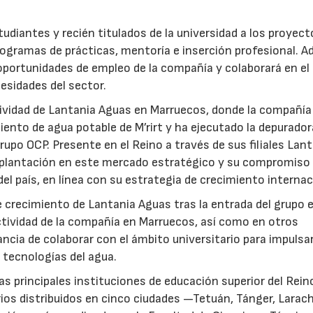
udiantes y recién titulados de la universidad a los proyec
ogramas de prácticas, mentoría e inserción profesional. 
 oportunidades de empleo de la compañía y colaborará en el
esidades del sector.
ctividad de Lantania Aguas en Marruecos, donde la compañía
ento de agua potable de M’rirt y ha ejecutado la depurador
upo OCP. Presente en el Reino a través de sus filiales Lan
mplantación en este mercado estratégico y su compromiso 
del país, en línea con su estrategia de crecimiento internac
 crecimiento de Lantania Aguas tras la entrada del grupo 
tividad de la compañía en Marruecos, así como en otros
ncia de colaborar con el ámbito universitario para impulsar
 tecnologías del agua.
as principales instituciones de educación superior del Rein
ios distribuidos en cinco ciudades —Tetuán, Tánger, Larac