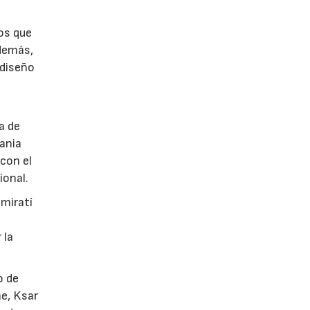
tos que
Además,
 diseño
a de
tania
con el
ional.
emiratí
 la
o de
he, Ksar