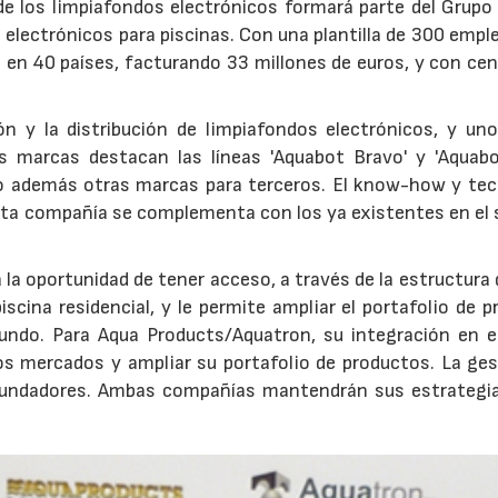
de los limpiafondos electrónicos formará parte del Grupo 
ts electrónicos para piscinas. Con una plantilla de 300 empl
en 40 países, facturando 33 millones de euros, y con cen
ión y la distribución de limpiafondos electrónicos, y uno
us marcas destacan las líneas 'Aquabot Bravo' y 'Aquabot
ando además otras marcas para terceros. El know-how y te
esta compañía se complementa con los ya existentes en el 
a la oportunidad de tener acceso, a través de la estructura
scina residencial, y le permite ampliar el portafolio de 
mundo. Para Aqua Products/Aquatron, su integración en e
evos mercados y ampliar su portafolio de productos. La ge
undadores. Ambas compañías mantendrán sus estrategia