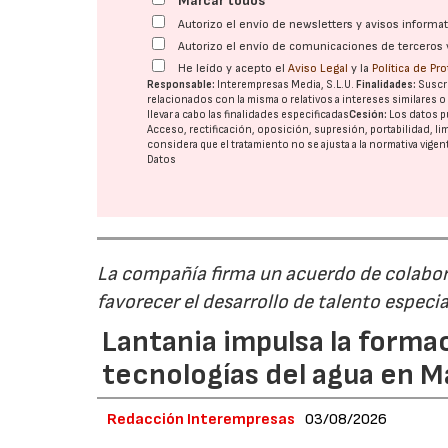
Marcar todos
Autorizo el envío de newsletters y avisos inform
Autorizo el envío de comunicaciones de terceros 
He leído y acepto el
Aviso Legal
y la
Política de Pr
Responsable:
Interempresas Media, S.L.U.
Finalidades:
Suscri
relacionados con la misma o relativos a intereses similares 
llevar a cabo las finalidades especificadas
Cesión:
Los datos p
Acceso, rectificación, oposición, supresión, portabilidad, l
considera que el tratamiento no se ajusta a la normativa vige
Datos
La compañía firma un acuerdo de colabor
favorecer el desarrollo de talento especi
Lantania impulsa la formac
tecnologías del agua en 
Redacción Interempresas
03/08/2026