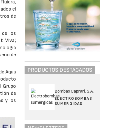
Fluidra,
eados el
tros de
 de los
 Viva',
cnología
seno de
PRODUCTOS DESTACADOS
 de Aqua
producto
l Grupo
Bombas Caprari, S.A.
stión de
ELECTROBOMBAS
s y los
SUMERGIDAS