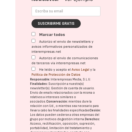
SUSCRIBIRME GRATIS
Marcar todos
Autorizo el envío de newsletters y
avisos informativos personalizados de
interempresas.net
Autorizo el envío de comunicaciones
de terceros vía interempresas.net
He leído y acepto el
Aviso Legal
y la
Política de Protección de Datos
Responsable:
Interempresas Media, S.L.U.
Finalidades:
Suscripción a nuestra(s)
newsletter(s). Gestión de cuenta de usuario.
Envío de emails relacionados con la misma o
relativos a intereses similares o
asociados.
Conservación:
mientras dure la
relación con Ud., o mientras sea necesario para
llevar a cabo las finalidades especificadas
Cesión:
Los datos pueden cederse a otras
empresas del
grupo
por motivos de gestión interna.
Derechos:
Acceso, rectificación, oposición, supresión,
portabilidad, limitación del tratatamiento y