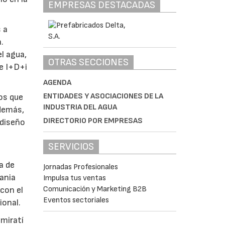
EMPRESAS DESTACADAS
 a
.
l agua,
OTRAS SECCIONES
de I+D+i
AGENDA
ENTIDADES Y ASOCIACIONES DE LA
tos que
INDUSTRIA DEL AGUA
Además,
DIRECTORIO POR EMPRESAS
 diseño
SERVICIOS
a de
Jornadas Profesionales
tania
Impulsa tus ventas
Comunicación y Marketing B2B
con el
Eventos sectoriales
ional.
emiratí