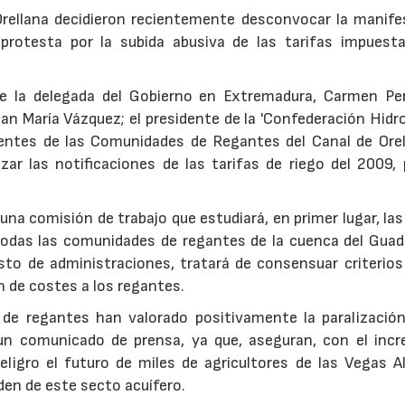
rellana decidieron recientemente desconvocar la manife
rotesta por la subida abusiva de las tarifas impuesta
e la delegada del Gobierno en Extremadura, Carmen Pere
Juan María Vázquez; el presidente de la 'Confederación Hidr
identes de las Comunidades de Regantes del Canal de Orell
r las notificaciones de las tarifas de riego del 2009, 
na comisión de trabajo que estudiará, en primer lugar, las
e todas las comunidades de regantes de la cuenca del Guad
sto de administraciones, tratará de consensuar criterios
n de costes a los regantes.
 de regantes han valorado positivamente la paralización
 un comunicado de prensa, ya que, aseguran, con el inc
eligro el futuro de miles de agricultores de las Vegas Al
den de este secto acuífero.