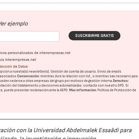
Ver ejemplo
SUSCRIBIRME GRATIS
ativos personalizados de interempresas.net
vía interempresas.net
otección de Datos
pción a nuestra(s) newsletter(s). Gestión de cuenta de usuario. Envío de emails
o asociados.
Conservación:
mientras dure la relación con Ud., o mientras sea necesario para
ueden cederse a otras
empresas del grupo
por motivos de gestión interna.
Derechos:
imitación del tratatamiento y decisiones automatizadas:
contacte con nuestro DPD
. Si
nte, puede presentar reclamación ante la
AEPD
.
Más información:
Política de Protección de
15/07/2026
29/07/2026
ación con la Universidad Abdelmalek Essaâdi para