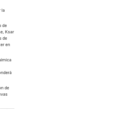
 la
o de
he, Ksar
s de
ter en
uímica
onderá
ón de
uevas