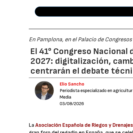
En Pamplona, en el Palacio de Congresos
El 41° Congreso Nacional d
2027: digitalización, cam
centrarán el debate técn
Elio Sancho
Periodista especializado en agricultu
Media
03/08/2026
La
Asociación Española de Riegos y Drenajes
gran foro del regadío en España, que se cele