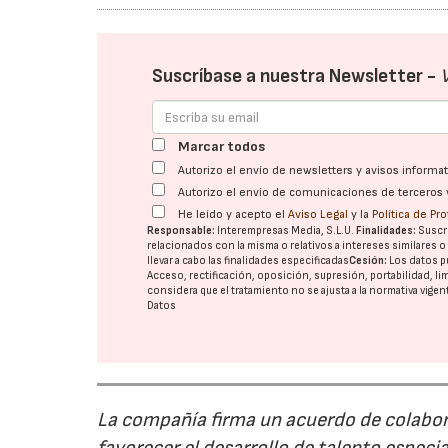
Suscríbase a nuestra Newsletter -
Marcar todos
Autorizo el envío de newsletters y avisos inform
Autorizo el envío de comunicaciones de terceros 
He leído y acepto el
Aviso Legal
y la
Política de Pr
Responsable:
Interempresas Media, S.L.U.
Finalidades:
Suscri
relacionados con la misma o relativos a intereses similares 
llevar a cabo las finalidades especificadas
Cesión:
Los datos p
Acceso, rectificación, oposición, supresión, portabilidad, l
considera que el tratamiento no se ajusta a la normativa vige
Datos
La compañía firma un acuerdo de colabor