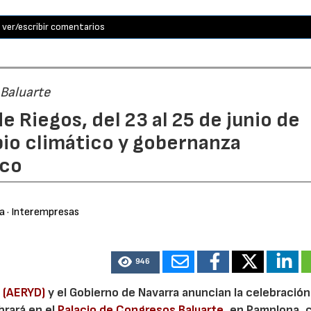
ver/escribir comentarios
 Baluarte
e Riegos, del 23 al 25 de junio de
bio climático y gobernanza
ico
ra
· Interempresas
946
 (AERYD)
y el Gobierno de Navarra anuncian la celebración
brará en el
Palacio de Congresos Baluarte
, en Pamplona, 