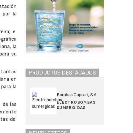
stación
 por la
ira; el
ográfica
ana, la
para su
 tarifas
PRODUCTOS DESTACADOS
iana en
 para la
Bombas Caprari, S.A.
ELECTROBOMBAS
 de las
SUMERGIDAS
remento
tas del