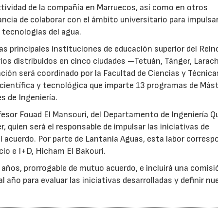
tividad de la compañía en Marruecos, así como en otros
ncia de colaborar con el ámbito universitario para impulsar
 tecnologías del agua.
as principales instituciones de educación superior del Rein
ios distribuidos en cinco ciudades —Tetuán, Tánger, Larac
ción será coordinado por la Facultad de Ciencias y Técnica
 científica y tecnológica que imparte 13 programas de Más
s de Ingeniería.
ofesor Fouad El Mansouri, del Departamento de Ingeniería Q
, quien será el responsable de impulsar las iniciativas de
 acuerdo. Por parte de Lantania Aguas, esta labor corresp
cio e I+D, Hicham El Bakouri.
s años, prorrogable de mutuo acuerdo, e incluirá una comisi
 año para evaluar las iniciativas desarrolladas y definir n