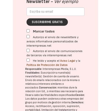
Newsletter -
Ver ejemplo
SUSCRIBIRME GRATIS
Marcar todos
Autorizo el envío de newsletters y
avisos informativos personalizados de
interempresas.net
Autorizo el envío de comunicaciones
de terceros vía interempresas.net
He leído y acepto el
Aviso Legal
y la
Política de Protección de Datos
Responsable:
Interempresas Media, S.L.U.
Finalidades:
Suscripción a nuestra(s)
newsletter(s). Gestión de cuenta de usuario.
Envío de emails relacionados con la misma o
relativos a intereses similares o
asociados.
Conservación:
mientras dure la
relación con Ud., o mientras sea necesario para
llevar a cabo las finalidades especificadas
Cesión:
Los datos pueden cederse a otras
empresas del
grupo
por motivos de gestión interna.
Derechos:
Acceso, rectificación, oposición, supresión,
portabilidad, limitación del tratatamiento y